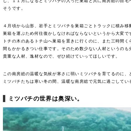
し、１１月になるとミツバチの入った巣箱と共に南房総の自宅
そうです。
４月頃から山形、岩手とミツバチを巣箱ごとトラックに積み移
巣箱を運ぶため何往復かしなければならないというから大変で
トチの木のあるトチ山へ巣箱を置きに行くのに、また三時間く
間もかかるきつい仕事です。そのため数少ない人材というのも
貴重な人材、逸材なので、ぜひ続けていってほしいです。
この南房総の温暖な気候が寒さに弱いミツバチを育てるのに、
ミツバチたちは寒い冬の間、温暖な南房総で元気に過ごしてい
ミツバチの世界は奥深い。