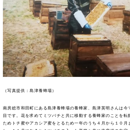
（写真提供：島津養蜂場）
南房総市和田町にある島津養蜂場の養蜂家、島津英明さんは今
目です。花を求めてミツバチと共に移動する養蜂家のことを転
ためトチ蜜やアカシア蜜をとるため一年のうち４月から１０月