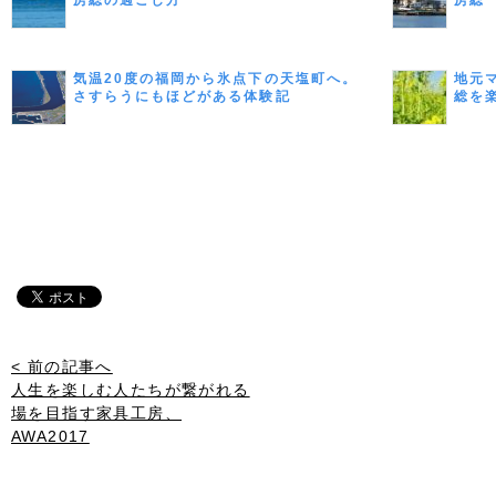
房総の過ごし方
房総
気温20度の福岡から氷点下の天塩町へ。
地元
さすらうにもほどがある体験記
総を
< 前の記事へ
人生を楽しむ人たちが繋がれる
場を目指す家具工房、
AWA2017