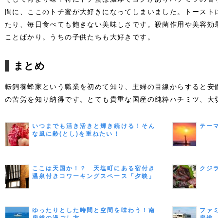
間に、ここのトチ蜜が大好きになってしまいました。トースト
たり、毎日食べても飽きない美味しさです。殺菌作用や美容効
ことばかり。うちの子供たちも大好きです。
まとめ
転飼養蜂家という職業を初めて知り、主婦の目線からすると安
の苦労を知り納得です。とても貴重な国産の純粋ハチミツ、大
いつまでも活き活きと輝き続ける！そん
テー
な風に齢(とし)を重ねたい！
ここは天国か！？ 天塩町にある宿付き
クジ
温泉付きコワーキングスペース「夕映」
ゆったりとした時間と空間を味わう！南
ファ