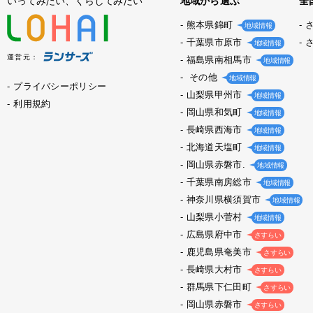
いってみたい、くらしてみたい
地域から選ぶ
全
熊本県錦町
地域情報
千葉県市原市
地域情報
運営元：
福島県南相馬市
地域情報
その他
地域情報
プライバシーポリシー
山梨県甲州市
地域情報
利用規約
岡山県和気町
地域情報
長崎県西海市
地域情報
北海道天塩町
地域情報
岡山県赤磐市.
地域情報
千葉県南房総市
地域情報
神奈川県横須賀市
地域情報
山梨県小菅村
地域情報
広島県府中市
さすらい
鹿児島県奄美市
さすらい
長崎県大村市
さすらい
群馬県下仁田町
さすらい
岡山県赤磐市
さすらい