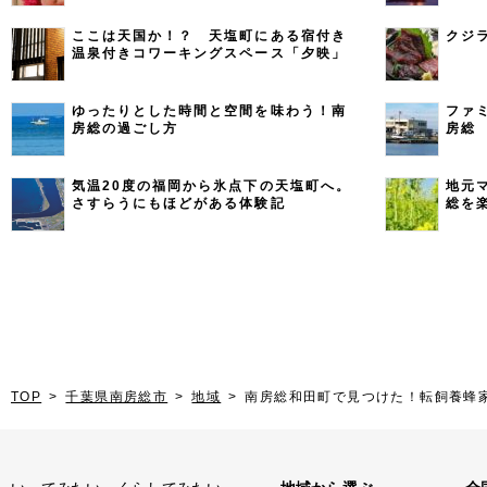
ここは天国か！？ 天塩町にある宿付き
クジ
温泉付きコワーキングスペース「夕映」
ゆったりとした時間と空間を味わう！南
ファ
房総の過ごし方
房総
気温20度の福岡から氷点下の天塩町へ。
地元
さすらうにもほどがある体験記
総を
TOP
千葉県南房総市
地域
南房総和田町で見つけた！転飼養蜂