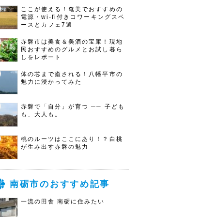
ここが使える！奄美でおすすめの
電源・wi-fi付きコワーキングスペ
ースとカフェ7選
赤磐市は美食＆美酒の宝庫！現地
民おすすめのグルメとお試し暮ら
しをレポート
体の芯まで癒される！八幡平市の
魅力に浸かってみた
赤磐で「自分」が育つ ── 子ども
も、大人も。
桃のルーツはここにあり！？白桃
が生み出す赤磐の魅力
南砺市のおすすめ記事
一流の田舎 南砺に住みたい