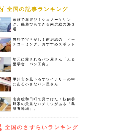
全国の記事ランキング
家族で海遊び！シュノーケリン
グ、磯遊びもできる南房総の海３
選
無料で宝さがし！南房総の「ビー
チコーミング」おすすめスポット
地元に愛されるパン屋さん「ふる
里学舎 パン工房」
甲州市を見下ろすワイナリーの中
にある小さなパン屋さん
南房総和田町で見つけた！転飼養
蜂家の貴重なハチミツがある「島
津養蜂場」。
全国のさすらいランキング