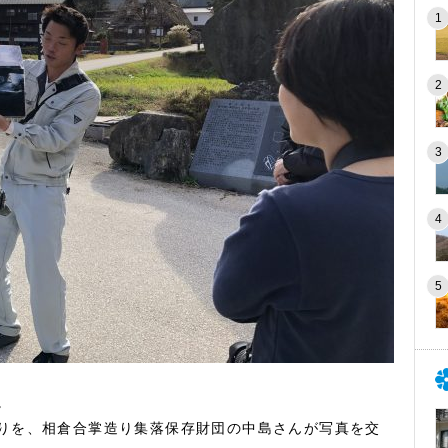
。
りを、相倉合掌造り集落保存財団の中島さんが写真を交