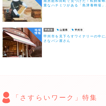
南房総和田町で見つけた！転飼養蜂
重なハチミツがある「島津養蜂場」
地域
甲州市
山梨県
甲州市
情報
甲州市を見下ろすワイナリーの中に
さなパン屋さん
「さすらいワーク」特集