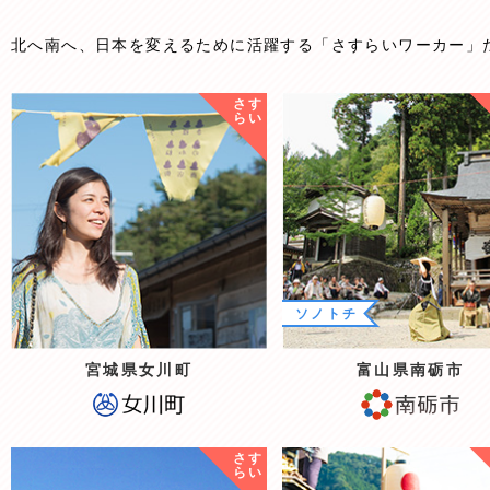
北へ南へ、日本を変えるために活躍する「さすらいワーカー」
さす
らい
ソノトチ
宮城県女川町
富山県南砺市
さす
らい