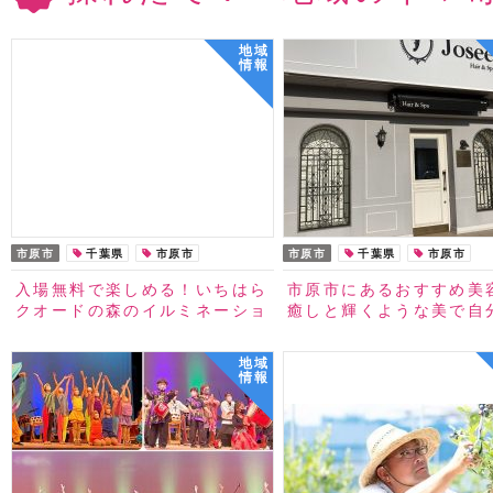
地域
情報
市原市
千葉県
市原市
市原市
千葉県
市原市
入場無料で楽しめる！いちはら
市原市にあるおすすめ美
クオードの森のイルミネーショ
癒しと輝くような美で自
ン
ほうびを！
地域
情報