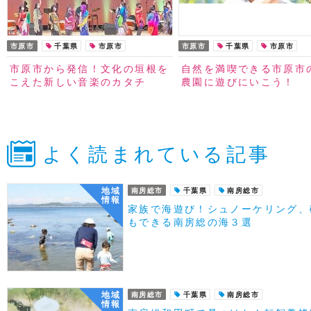
市原市
千葉県
市原市
市原市
千葉県
市原市
市原市から発信！文化の垣根を
自然を満喫できる市原市
こえた新しい音楽のカタチ
農園に遊びにいこう！
よく読まれている記事
地域
南房総市
千葉県
南房総市
情報
家族で海遊び！シュノーケリング、
もできる南房総の海３選
地域
南房総市
千葉県
南房総市
情報