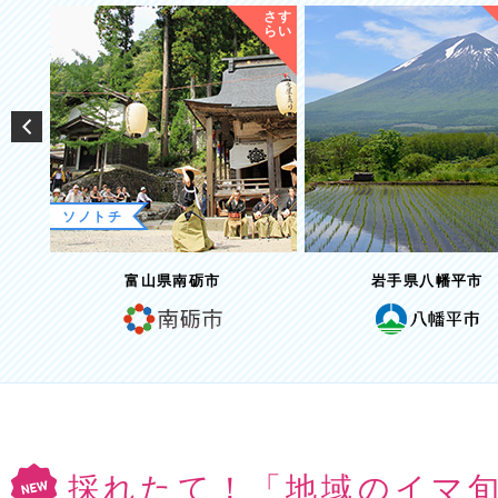
さす
さす
らい
らい
岩手県八幡平市
山梨県小菅村
採れたて！「地域のイマ