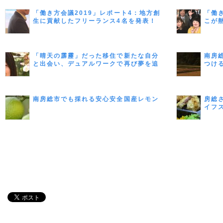
「働き方会議2019」レポート4：地方創
「働
生に貢献したフリーランス4名を発表！
こが
践報
「晴天の霹靂」だった移住で新たな自分
南房
と出会い、デュアルワークで再び夢を追
つけ
う （スイーツコンサルタント・ライタ
ー 赤川 美幸さん／千葉県南房総市）
南房総市でも採れる安心安全国産レモン
房総
イフ