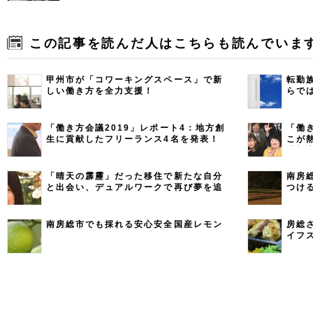
この記事を読んだ人はこちらも読んでいま
甲州市が「コワーキングスペース」で新
転勤
しい働き方を全力支援！
らで
「働き方会議2019」レポート4：地方創
「働
生に貢献したフリーランス4名を発表！
こが
践報
「晴天の霹靂」だった移住で新たな自分
南房
と出会い、デュアルワークで再び夢を追
つけ
う （スイーツコンサルタント・ライタ
ー 赤川 美幸さん／千葉県南房総市）
南房総市でも採れる安心安全国産レモン
房総
イフ