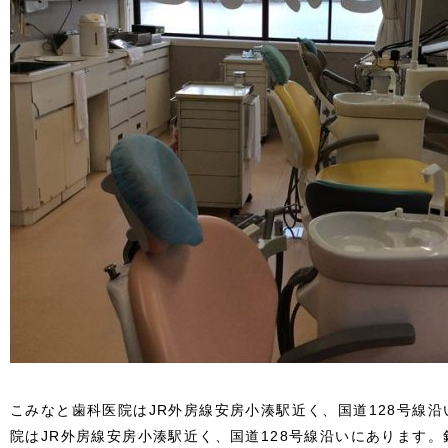
こみなと歯科医院はJR外房線安房小湊駅近く、国道128号線
院はJR外房線安房小湊駅近く、国道128号線沿いにあります