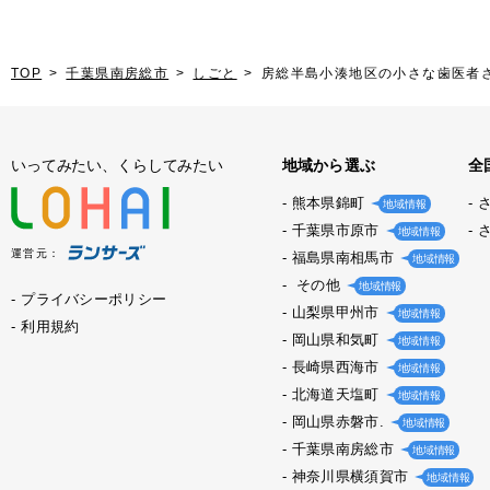
TOP
千葉県南房総市
しごと
房総半島小湊地区の小さな歯医者
いってみたい、くらしてみたい
地域から選ぶ
全
熊本県錦町
地域情報
千葉県市原市
地域情報
運営元：
福島県南相馬市
地域情報
その他
地域情報
プライバシーポリシー
山梨県甲州市
地域情報
利用規約
岡山県和気町
地域情報
長崎県西海市
地域情報
北海道天塩町
地域情報
岡山県赤磐市.
地域情報
千葉県南房総市
地域情報
神奈川県横須賀市
地域情報