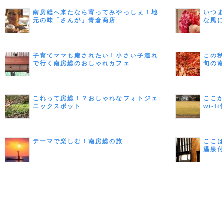
南房総へ来たなら寄ってみやっしぇ！地
いつ
元の味「さんが」青倉商店
な風
子育てママも癒されたい！小さい子連れ
この
で行く南房総のおしゃれカフェ
旬の
これって房総！？おしゃれなフォトジェ
ここ
ニックスポット
wi-
7選
テーマで楽しむ！南房総の旅
ここ
温泉