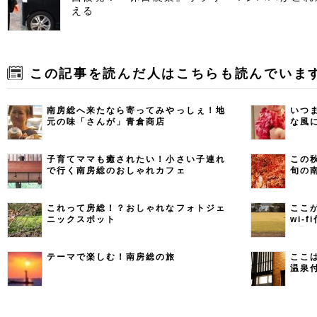
える
この記事を読んだ人はこちらも読んでいま
南房総へ来たなら寄ってみやっしぇ！地
いつ
元の味「さんが」青倉商店
な風
子育てママも癒されたい！小さい子連れ
この
で行く南房総のおしゃれカフェ
旬の
これって房総！？おしゃれなフォトジェ
ここ
ニックスポット
wi-
7選
テーマで楽しむ！南房総の旅
ここ
温泉