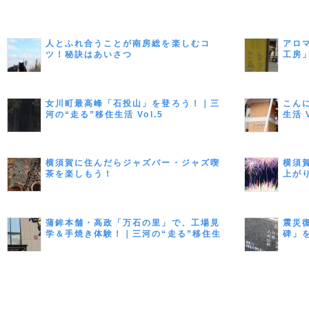
人とふれ合うことが南房総を楽しむコ
アロ
ツ！秘訣はあいさつ
工房
Vol.8
女川町最高峰「石投山」を登ろう！｜三
こん
河の“走る”移住生活 Vol.5
生活 V
横須賀に住んだらジャズバー・ジャズ喫
横須
茶を楽しもう！
上が
蒲鉾本舗・高政「万石の里」で、工場見
震災
学＆手焼き体験！｜三河の“走る”移住生
碑」
活 Vol.7
住生活