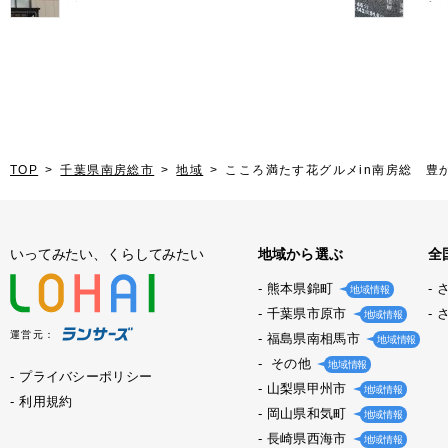
活 Vol.7
住生活
TOP
千葉県南房総市
地域
こころ満たす花グルメin南房総 豊
いってみたい、くらしてみたい
地域から選ぶ
全
熊本県錦町
地域情報
千葉県市原市
地域情報
運営元：
福島県南相馬市
地域情報
その他
地域情報
プライバシーポリシー
山梨県甲州市
地域情報
利用規約
岡山県和気町
地域情報
長崎県西海市
地域情報