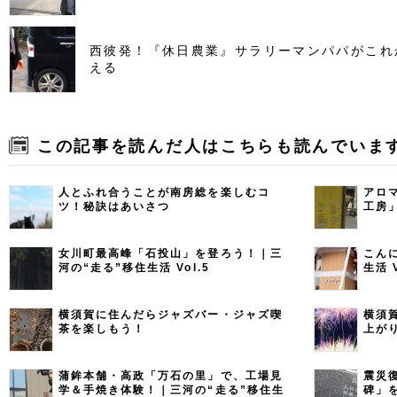
西彼発！『休日農業』サラリーマンパパがこれ
える
この記事を読んだ人はこちらも読んでいま
人とふれ合うことが南房総を楽しむコ
アロ
ツ！秘訣はあいさつ
工房
Vol.8
女川町最高峰「石投山」を登ろう！｜三
こん
河の“走る”移住生活 Vol.5
生活 V
横須賀に住んだらジャズバー・ジャズ喫
横須
茶を楽しもう！
上が
蒲鉾本舗・高政「万石の里」で、工場見
震災
学＆手焼き体験！｜三河の“走る”移住生
碑」