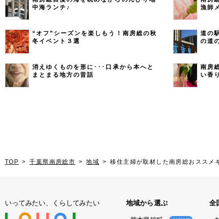
中海ランチ♪
漁師
“オフ”シーズンを楽しもう！南房総の秋
道の
冬イベント３選
の道
消えゆくものを形に･･･口承から本へと
南房
まとまる地方の昔話
い香
TOP
千葉県南房総市
地域
移住主婦が取材した南房総おススメ
いってみたい、くらしてみたい
地域から選ぶ
全