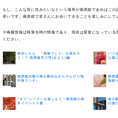
もし、こんな所に住みたいなという場所が南房総であればこの
幸いです。南房総で皆さんにお会いできることを楽しみにして
※掲載情報は執筆当時の情報であり、現在は変更になっている
ください。
移住したら、「地域づくり」も面白そ
いつ
う！？ 南房総市三芳(みよし)編
な風
南房総自慢の海を眺めながらのんびり地
南房
中海ランチ♪
漁師
“オフ”シーズンを楽しもう！南房総の秋
道の
冬イベント３選
の道