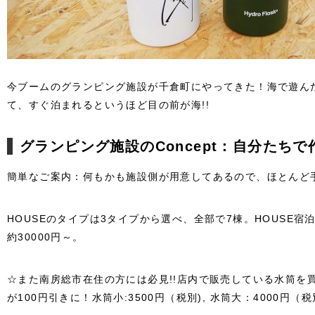
今ブームのグランピング施設が千倉町にやってきた！海で遊ん
て、すぐ泊まれるというほど目の前が海!!
グランピング施設のConcept：自分たち
簡単なご案内：何もかも施設側が用意してあるので、ほとんど
HOUSEのタイプは3タイプから選べ、全部で7棟。HOUSE宿泊は
約30000円～。
☆また南房総市在住の方には必見!!店内で販売している水筒を
が100円引きに！水筒小:3500円（税別), 水筒大：4000円（