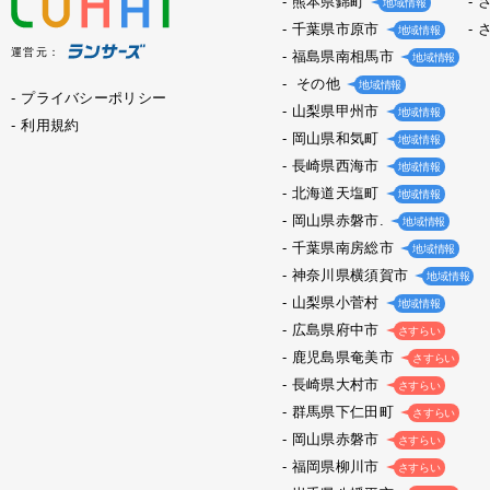
熊本県錦町
地域情報
千葉県市原市
地域情報
運営元：
福島県南相馬市
地域情報
その他
地域情報
プライバシーポリシー
山梨県甲州市
地域情報
利用規約
岡山県和気町
地域情報
長崎県西海市
地域情報
北海道天塩町
地域情報
岡山県赤磐市.
地域情報
千葉県南房総市
地域情報
神奈川県横須賀市
地域情報
山梨県小菅村
地域情報
広島県府中市
さすらい
鹿児島県奄美市
さすらい
長崎県大村市
さすらい
群馬県下仁田町
さすらい
岡山県赤磐市
さすらい
福岡県柳川市
さすらい