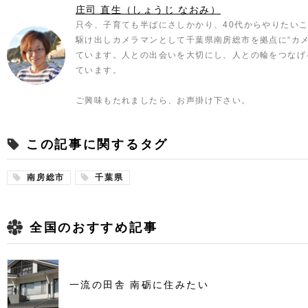
庄司 直生（しょうじ なおみ）
只今、子育ても半ばにさしかかり、40代からやりたい
駆け出しカメラマンとして千葉県南房総市を拠点に“カ
ています。人との出会いを大切にし、人との輪をつなげ
ています。
ご興味もたれましたら、お声掛け下さい。
この記事に関するタグ
南房総市
千葉県
全国のおすすめ記事
一流の田舎 南砺に住みたい