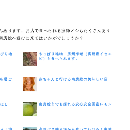
んあります。お店で食べられる漁師メシもたくさんあり
南房総へ遊びに来てはいかがでしょうか？
んびり地
やっぱり地物！房州海老（房総産イセエ
ビ）も食べられます。
間を過ご
赤ちゃんと行ける南房総の美味しい店
てほし
南房総市でも採れる安心安全国産レモン
しぇ！地
高速バス乗り場から歩いて行ける！富浦