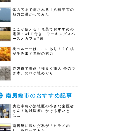
体の芯まで癒される！八幡平市の
魅力に浸かってみた
ここが使える！奄美でおすすめの
電源・wi-fi付きコワーキングスペ
ースとカフェ7選
桃のルーツはここにあり！？白桃
が生み出す赤磐の魅力
赤磐市で映画『種まく旅人 夢のつ
ぎ木』のロケ地めぐり
南房総市のおすすめ記事
房総半島小湊地区の小さな歯医者
さん！地域医療にかける想いと
は…
南房総に嫁いだ私が「ヒラメ釣
り」をやってみた