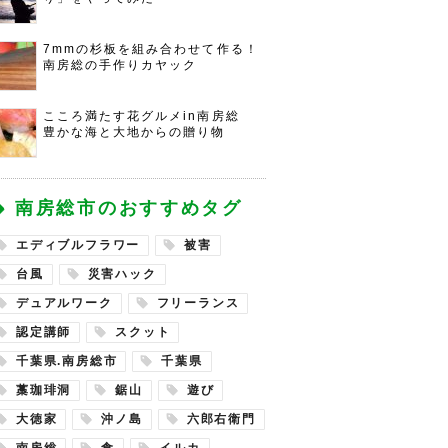
7mmの杉板を組み合わせて作る！
南房総の手作りカヤック
こころ満たす花グルメin南房総
豊かな海と大地からの贈り物
南房総市のおすすめタグ
エディブルフラワー
被害
台風
災害ハック
デュアルワーク
フリーランス
認定講師
スクット
千葉県.南房総市
千葉県
藁珈琲洞
鋸山
遊び
大徳家
沖ノ島
六郎右衛門
南房総
食
イルカ