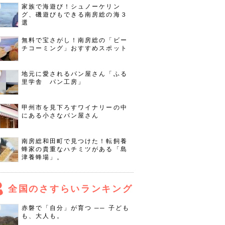
家族で海遊び！シュノーケリン
グ、磯遊びもできる南房総の海３
選
無料で宝さがし！南房総の「ビー
チコーミング」おすすめスポット
地元に愛されるパン屋さん「ふる
里学舎 パン工房」
甲州市を見下ろすワイナリーの中
にある小さなパン屋さん
南房総和田町で見つけた！転飼養
蜂家の貴重なハチミツがある「島
津養蜂場」。
全国のさすらいランキング
赤磐で「自分」が育つ ── 子ども
も、大人も。