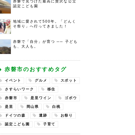
赤磐で見つけた最高に贅沢な公立
認定こども園
地域に愛されて500年。「どんく
そ祭り」へ行ってきました！
赤磐で「自分」が育つ ── 子ども
も、大人も。
赤磐市のおすすめタグ
イベント
グルメ
スポット
さすらいワーク
移住
赤磐市
是里ワイン
ゴボウ
是里
岡山県
白桃
ドイツの森
遺跡
お祭り
認定こども園
子育て