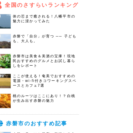
全国のさすらいランキング
体の芯まで癒される！八幡平市の
魅力に浸かってみた
赤磐で「自分」が育つ ── 子ども
も、大人も。
赤磐市は美食＆美酒の宝庫！現地
民おすすめのグルメとお試し暮ら
しをレポート
ここが使える！奄美でおすすめの
電源・wi-fi付きコワーキングスペ
ースとカフェ7選
桃のルーツはここにあり！？白桃
が生み出す赤磐の魅力
赤磐市のおすすめ記事