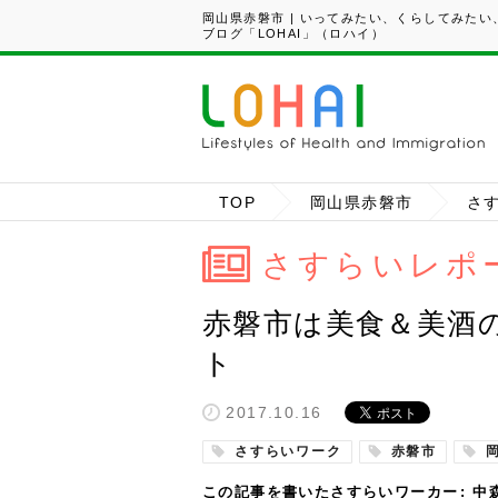
岡山県赤磐市 | いってみたい、くらしてみた
ブログ「LOHAI」（ロハイ）
TOP
岡山県赤磐市
さ
さすらいレポ
赤磐市は美食＆美酒
ト
2017.10.16
さすらいワーク
赤磐市
この記事を書いたさすらいワーカー
中