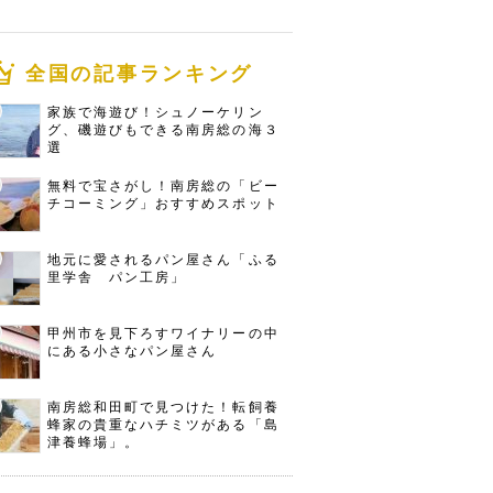
全国の記事ランキング
家族で海遊び！シュノーケリン
グ、磯遊びもできる南房総の海３
選
無料で宝さがし！南房総の「ビー
チコーミング」おすすめスポット
地元に愛されるパン屋さん「ふる
里学舎 パン工房」
甲州市を見下ろすワイナリーの中
にある小さなパン屋さん
南房総和田町で見つけた！転飼養
蜂家の貴重なハチミツがある「島
津養蜂場」。