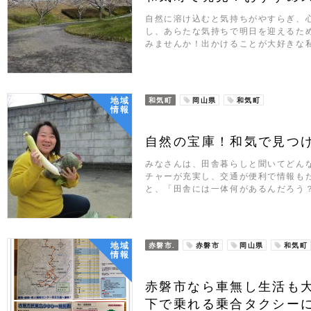
自然に溶け込むと気持ちがやすらぎ、
し、あらたな気持ちで明日を迎えるた
みませんか！出かけることが大好きな
地域
和気町
岡山県
和気町
情報
自然の宝庫！和気で見つ
みなさんは、田舎暮らしと聞いてどん
チャーが充実し、交通が便利で情報も
と、「田舎には一体何があるんだろう
地域
赤磐市.
赤磐市
岡山県
和気町
情報
赤磐市なら車無し生活も大
下で乗れる乗合タクシー