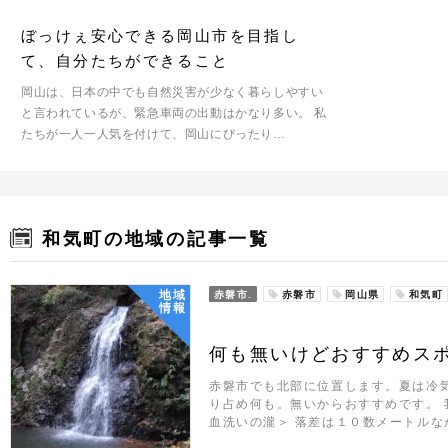
ぼっけぇ安心できる岡山市を目指し
て、自分たちができること
岡山は、日本の中でも自然災害が少なく暮らしやすい
と言われているが、緊急車両の出動はかなり多い。 私
たちが一人一人気を付けて、岡山にぴったり…
和気町の地域の記事一覧
地域
赤磐市.
赤磐市
岡山県
和気町
情報
何も無いけどおすすめス
赤磐市でも北部に位置します。夏は冷
り占め何も。無いからおすすめです。 
血洗いの瀧＞ 落差は１０数メートルな