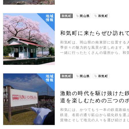
地域
和気町
岡山県
和気町
情報
和気町に来たらぜひ訪れ
和気町は、岡山県の南東部に位置する人
季折々の魅力的な風景が楽しめます。
一緒に行ったたくさんの場所から、和
地域
和気町
岡山県
和気町
情報
激動の時代を駆け抜けた
道を楽しむための三つの
和気には、かつてもう一本の鉄道路線
鉄道、名前の通り鉱山から硫化鉄を運ぶ
貨物とそして地元の人々を運び続けま