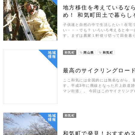
地方移住を考えているな
め！ 和気町田土で暮らし
子供達と自然の中で生活したい！在宅
い・・・でも？ いろいろ考えると今
す。まずは農家１軒借り切って田舎暮
地域
和気町
岡山県
和気町
情報
最高のサイクリングロー
ここ和気には全国的には無名ながら、
す。平成3年に廃線となった片上鉄道
マン街道」。 今回はこのサイクリング
地域
和気町
情報
和気町で発見！おすすめ