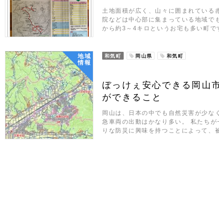
土地面積が広く、山々に囲まれている
院などは中心部に集まっている地域で
から約3～4キロというお宅も多い町で
地域
和気町
岡山県
和気町
情報
ぼっけぇ安心できる岡山
ができること
岡山は、日本の中でも自然災害が少な
急車両の出動はかなり多い。 私たち
りな防災に興味を持つことによって、