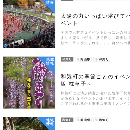
情報
太陽の力いっぱい浴びて
ベント
全国でも有名なイベントいっぱいの岡
まり大盛り上がり。見て良し、応援し
動のドラマが生まれる。。。自分への
地域
和気町
岡山県
和気町
情報
和気町の季節ごとのイベ
版 枕草子～
和気町には清少納言が書いた随筆「枕
がある）なイベントがあります。イベ
こで行われるかも重要な要素！という
地域
和気町
岡山県
和気町
情報