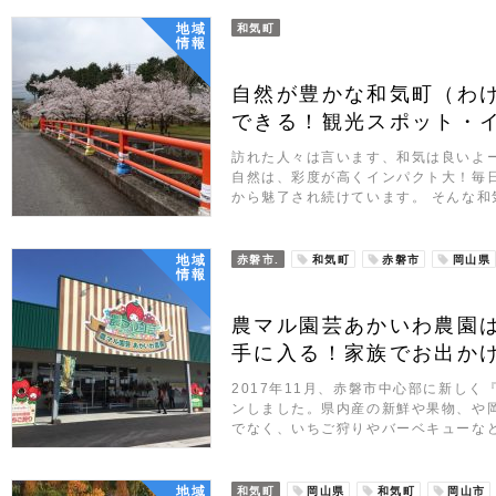
地域
和気町
情報
自然が豊かな和気町（わ
できる！観光スポット・
訪れた人々は言います、和気は良いよ
自然は、彩度が高くインパクト大！毎
から魅了され続けています。 そんな和
地域
赤磐市.
和気町
赤磐市
岡山県
情報
農マル園芸あかいわ農園
手に入る！家族でお出か
2017年11月、赤磐市中心部に新し
ンしました。県内産の新鮮や果物、や
でなく、いちご狩りやバーベキューな
地域
和気町
岡山県
和気町
岡山市