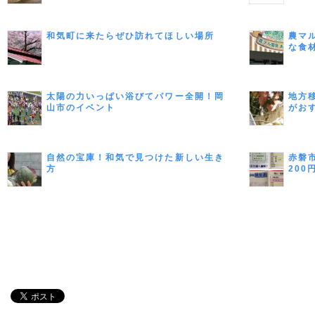
和気町に来たらぜひ訪れてほしい場所
農マ
な食
みよ
太陽の力いっぱい浴びてパワー全開！岡
地方
山市のイベント
がお
して
自然の宝庫！和気で見つけた新しい生き
赤磐
方
20
てみ