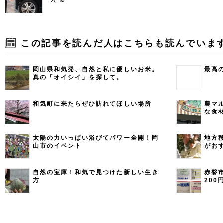
この記事を読んだ人はこちらも読んでいま
岡山県和気発、自然と私に優しいお米。
最高
真の「オイシイ」を探して。
和気町に来たらぜひ訪れてほしい場所
農マ
な食
みよ
太陽の力いっぱい浴びてパワー全開！岡
地方
山市のイベント
がお
して
自然の宝庫！和気で見つけた新しい生き
赤磐
方
20
てみ