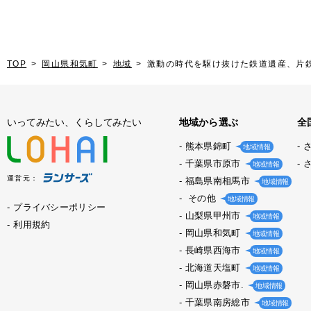
TOP
岡山県和気町
地域
激動の時代を駆け抜けた鉄道遺産、片
いってみたい、くらしてみたい
地域から選ぶ
全
熊本県錦町
地域情報
千葉県市原市
地域情報
運営元：
福島県南相馬市
地域情報
その他
地域情報
プライバシーポリシー
山梨県甲州市
地域情報
利用規約
岡山県和気町
地域情報
長崎県西海市
地域情報
北海道天塩町
地域情報
岡山県赤磐市.
地域情報
千葉県南房総市
地域情報