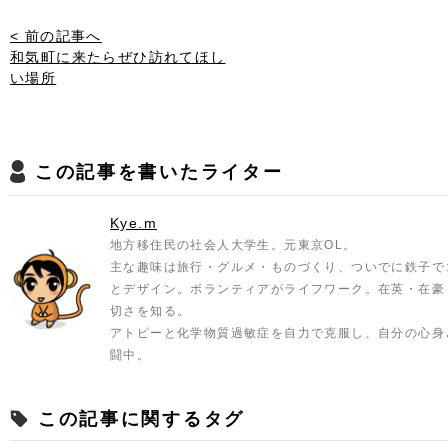
< 前の記事へ
和気町に来たらぜひ訪れてほし
い場所
この記事を書いたライター
Kye.m
地方移住民の社会人大学生。元東京OL。
主な趣味は旅行・グルメ・ものづくり、ついでに鉄子で
とデザイン。ボランティアがライフワーク。在英・在豪
切さを知る。
アトピーと化学物質過敏症を自力で克服し、自分の心身
闘中。
この記事に関するタグ