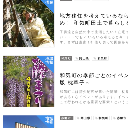
情報
地方移住を考えているな
め！ 和気町田土で暮らし
子供達と自然の中で生活したい！在宅
い・・・でも？ いろいろ考えると今
す。まずは農家１軒借り切って田舎暮
地域
和気町
岡山県
和気町
情報
和気町の季節ごとのイベ
版 枕草子～
和気町には清少納言が書いた随筆「枕
がある）なイベントがあります。イベ
こで行われるかも重要な要素！という
地域
赤磐市.
岡山県
和気町
赤磐市
情報