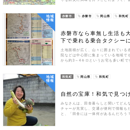
地域
赤磐市.
赤磐市
岡山県
和気町
情報
赤磐市なら車無し生活も大
下で乗れる乗合タクシー
土地面積が広く、山々に囲まれている
院などは中心部に集まっている地域で
から約3～4キロというお宅も多い町で
地域
和気町
岡山県
和気町
情報
自然の宝庫！和気で見つ
みなさんは、田舎暮らしと聞いてどん
チャーが充実し、交通が便利で情報も
と、「田舎には一体何があるんだろう