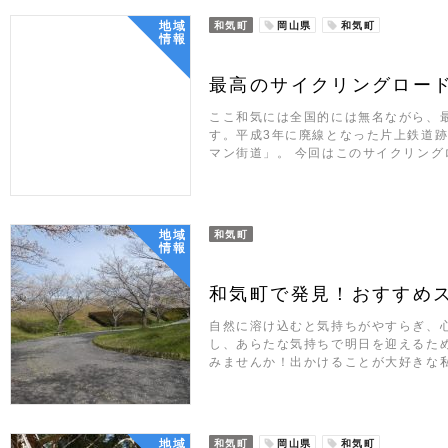
地域
和気町
岡山県
和気町
情報
最高のサイクリングロー
ここ和気には全国的には無名ながら、
す。平成3年に廃線となった片上鉄道
マン街道」。 今回はこのサイクリング
地域
和気町
情報
和気町で発見！おすすめ
自然に溶け込むと気持ちがやすらぎ、
し、あらたな気持ちで明日を迎えるた
みませんか！出かけることが大好きな
地域
和気町
岡山県
和気町