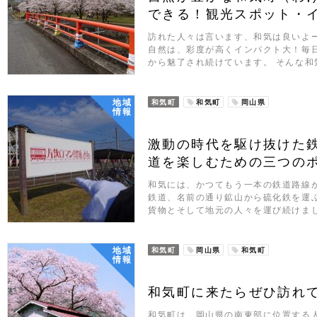
できる！観光スポット・
訪れた人々は言います、和気は良いよ
自然は、彩度が高くインパクト大！毎
から魅了され続けています。 そんな和
地域
和気町
和気町
岡山県
情報
激動の時代を駆け抜けた
道を楽しむための三つの
和気には、かつてもう一本の鉄道路線
鉄道、名前の通り鉱山から硫化鉄を運ぶ
貨物とそして地元の人々を運び続けま
地域
和気町
岡山県
和気町
情報
和気町に来たらぜひ訪れ
和気町は、岡山県の南東部に位置する人