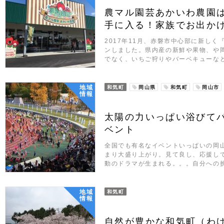
農マル園芸あかいわ農園
手に入る！家族でお出か
2017年11月、赤磐市中心部に新し
ンしました。県内産の新鮮や果物、や
でなく、いちご狩りやバーベキューな
地域
和気町
岡山県
和気町
岡山市
情報
太陽の力いっぱい浴びて
ベント
全国でも有名なイベントいっぱいの岡
まり大盛り上がり。見て良し、応援し
動のドラマが生まれる。。。自分への
地域
和気町
情報
自然が豊かな和気町（わ