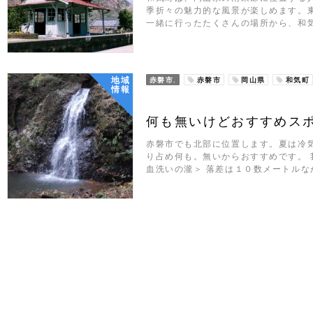
季折々の魅力的な風景が楽しめます。
一緒に行ったたくさんの場所から、和
地域
赤磐市.
赤磐市
岡山県
和気町
情報
何も無いけどおすすめス
赤磐市でも北部に位置します。夏は冷
り占め何も。無いからおすすめです。 
血洗いの瀧＞ 落差は１０数メートルな