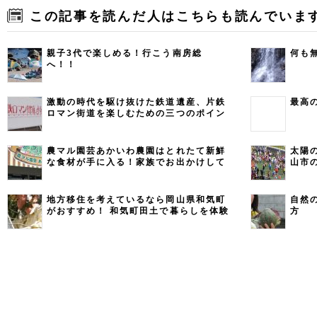
この記事を読んだ人はこちらも読んでいま
親子3代で楽しめる！行こう南房総
何も
へ！！
激動の時代を駆け抜けた鉄道遺産、片鉄
最高
ロマン街道を楽しむための三つのポイン
ト
農マル園芸あかいわ農園はとれたて新鮮
太陽
な食材が手に入る！家族でお出かけして
山市
みよう
地方移住を考えているなら岡山県和気町
自然
がおすすめ！ 和気町田土で暮らしを体験
方
してみませんか？