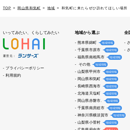
TOP
岡山県和気町
地域
和気町に来たらぜひ訪れてほしい場所
いってみたい、くらしてみたい
地域から選ぶ
全
熊本県錦町
地域情報
千葉県市原市
地域情報
運営元：
福島県南相馬市
地域情報
その他
地域情報
プライバシーポリシー
山梨県甲州市
地域情報
利用規約
岡山県和気町
地域情報
長崎県西海市
地域情報
北海道天塩町
地域情報
岡山県赤磐市.
地域情報
千葉県南房総市
地域情報
神奈川県横須賀市
地域情報
山梨県小菅村
地域情報
広島県府中市
さすらい