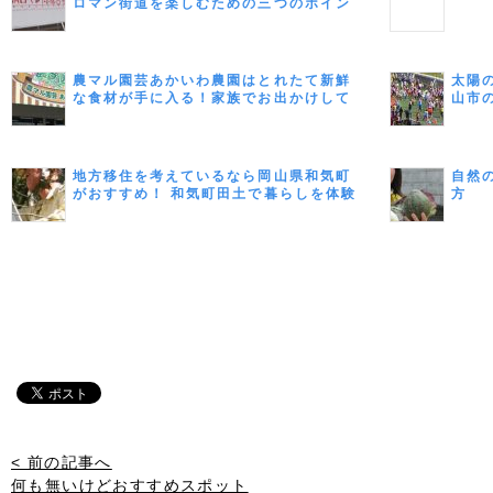
ロマン街道を楽しむための三つのポイン
ト
農マル園芸あかいわ農園はとれたて新鮮
太陽
な食材が手に入る！家族でお出かけして
山市
みよう
地方移住を考えているなら岡山県和気町
自然
がおすすめ！ 和気町田土で暮らしを体験
方
してみませんか？
< 前の記事へ
何も無いけどおすすめスポット