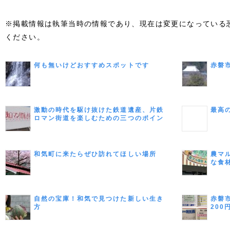
※掲載情報は執筆当時の情報であり、現在は変更になっている
ください。
何も無いけどおすすめスポットです
赤磐
激動の時代を駆け抜けた鉄道遺産、片鉄
最高
ロマン街道を楽しむための三つのポイン
ト
和気町に来たらぜひ訪れてほしい場所
農マ
な食
みよ
自然の宝庫！和気で見つけた新しい生き
赤磐
方
20
てみ