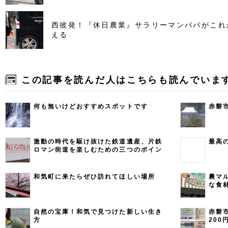
西彼発！『休日農業』サラリーマンパパがこれ
える
この記事を読んだ人はこちらも読んでいま
何も無いけどおすすめスポットです
赤磐
激動の時代を駆け抜けた鉄道遺産、片鉄
最高
ロマン街道を楽しむための三つのポイン
ト
和気町に来たらぜひ訪れてほしい場所
農マ
な食
みよ
自然の宝庫！和気で見つけた新しい生き
赤磐
方
20