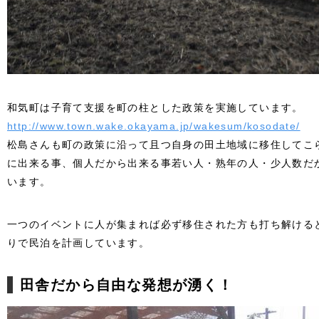
和気町は子育て支援を町の柱とした政策を実施しています。
http://www.town.wake.okayama.jp/wakesum/kosodate/
松島さんも町の政策に沿って且つ自身の田土地域に移住してこ
に出来る事、個人だから出来る事若い人・熟年の人・少人数だ
います。
一つのイベントに人が集まれば必ず移住された方も打ち解ける
りで民泊を計画しています。
田舎だから自由な発想が湧く！