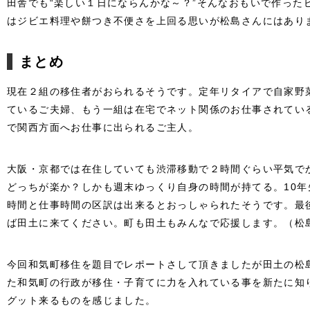
田舎でも“楽しい１日にならんかな～？”そんなおもいで作った
はジビエ料理や餅つき不便さを上回る思いが松島さんにはあり
まとめ
現在２組の移住者がおられるそうです。定年リタイアで自家野
ているご夫婦、もう一組は在宅でネット関係のお仕事されてい
で関西方面へお仕事に出られるご主人。
大阪・京都では在住していても渋滞移動で２時間ぐらい平気で
どっちが楽か？しかも週末ゆっくり自身の時間が持てる。10年
時間と仕事時間の区訳は出来るとおっしゃられたそうです。最
ば田土に来てください。町も田土もみんなで応援します。（松
今回和気町移住を題目でレポートさして頂きましたが田土の松
た和気町の行政が移住・子育てに力を入れている事を新たに知
グット来るものを感じました。