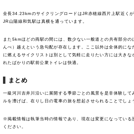
全長34.23kmのサイクリングロードはJR赤穂線西片上駅近
JR山陽線和気駅は真横を通っています。
また5kmほどの両駅の間には、数少ない一般道との共有部分の
んべ）越えという急勾配が存在します。ここ以外は全体的にな
に燃えるサイクリストは別として気軽に走りたい方には大きなポ
れたばかりの駅前公衆トイレは快適。
まとめ
一級河川吉井川沿いに展開する季節ごとの風景を是非体験して
ルを漕げば、在りし日の電車の旅を想起させられることでしょ
※掲載情報は執筆当時の情報であり、現在は変更になっている
ください。