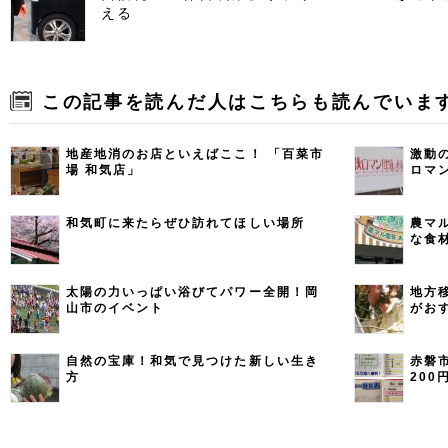
える
この記事を読んだ人はこちらも読んでいま
地産地消のお店といえばここ！ 「百菜市
激動
場 和気店」
ロマ
ト
和気町に来たらぜひ訪れてほしい場所
農マ
な食
みよ
太陽の力いっぱい浴びてパワー全開！岡
地方
山市のイベント
がお
して
自然の宝庫！和気で見つけた新しい生き
赤磐
方
20
てみ