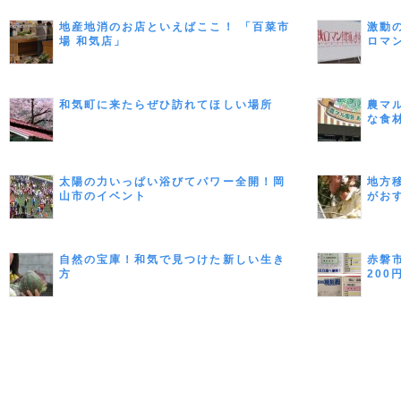
地産地消のお店といえばここ！ 「百菜市
激動
場 和気店」
ロマ
ト
和気町に来たらぜひ訪れてほしい場所
農マ
な食
みよ
太陽の力いっぱい浴びてパワー全開！岡
地方
山市のイベント
がお
して
自然の宝庫！和気で見つけた新しい生き
赤磐
方
20
てみ