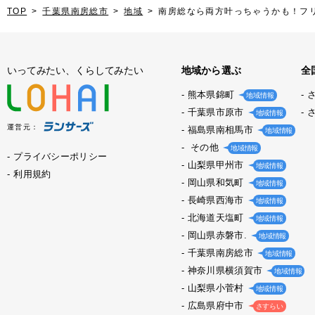
TOP
千葉県南房総市
地域
南房総なら両方叶っちゃうかも！フ
いってみたい、くらしてみたい
地域から選ぶ
全
熊本県錦町
地域情報
千葉県市原市
地域情報
運営元：
福島県南相馬市
地域情報
その他
地域情報
プライバシーポリシー
山梨県甲州市
地域情報
利用規約
岡山県和気町
地域情報
長崎県西海市
地域情報
北海道天塩町
地域情報
岡山県赤磐市.
地域情報
千葉県南房総市
地域情報
神奈川県横須賀市
地域情報
山梨県小菅村
地域情報
広島県府中市
さすらい