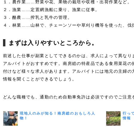
１．農作業……野菜や花、果物の栽培や収穫・出荷作業など。
２．漁業……定置網漁船に乗り、漁業に従事。
３．酪農……搾乳と乳牛の管理。
４．林業……山林で、チェーンソーや草刈り機等を使った、伐
まずは入りやすいところから。
前述した仕事が副業としてできるのかは、求人によって異なり
アルバイトがおすすめです。南房総の特産品である食用菜花の
付けなど様々な求人があります。アルバイトには地元の主婦の
情報を聞くことができるでしょう。
どんな職種でも、通勤のため自動車免許は必須ですのでご注意
現地人のみが知る！南房総のおもしろ人
行っ
物！
情報