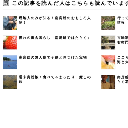
この記事を読んだ人はこちらも読んでいま
現地人のみが知る！南房総のおもしろ人
行っ
物！
情報
憧れの田舎暮らし「南房総ではたらく」
古民
右衛
南房総の無人島で子供と見つけた宝物
ここ
海と
週末房総族！食べて＆まったり、癒しの
南房
旅
らぐ