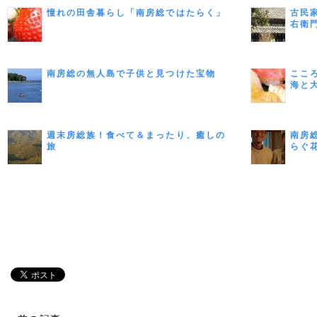
憧れの田舎暮らし「南房総ではたらく」
古民
右衛
南房総の無人島で子供と見つけた宝物
ここ
海と
週末房総族！食べて＆まったり、癒しの
南房
旅
らぐ