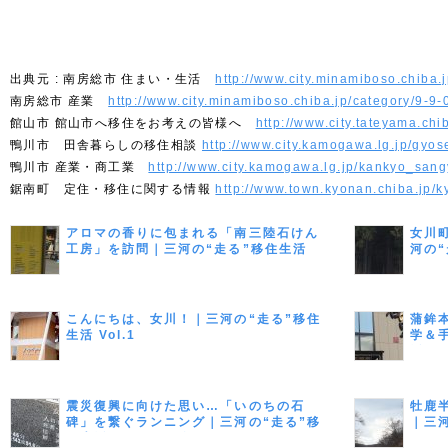
南房総市 住まい・生活
http://www.city.minamiboso.chiba.j
南房総市 産業
http://www.city.minamiboso.chiba.jp/category/9-9-
館山市 館山市へ移住をお考えの皆様へ
http://www.city.tateyama.ch
鴨川市 田舎暮らしの移住相談
http://www.city.kamogawa.lg.jp/gyoseijoho/keikaku_s
鴨川市 産業・商工業
http://www.city.kamogawa.lg.jp/kankyo_san
鋸南町 定住・移住に関する情報
http://www.town.kyonan.chiba.jp/
アロマの香りに包まれる「南三陸石けん
女川
工房」を訪問｜三河の“走る”移住生活
河の“
Vol.8
こんにちは、女川！｜三河の“走る”移住
蒲鉾
生活 Vol.1
学＆
活 Vo
震災復興に向けた思い…「いのちの石
牡鹿
碑」を繋ぐランニング｜三河の“走る”移
｜三河
住生活 Vol.9（最終回）