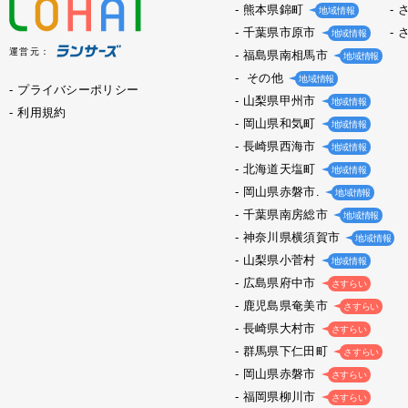
熊本県錦町
地域情報
千葉県市原市
地域情報
運営元：
福島県南相馬市
地域情報
その他
地域情報
プライバシーポリシー
山梨県甲州市
地域情報
利用規約
岡山県和気町
地域情報
長崎県西海市
地域情報
北海道天塩町
地域情報
岡山県赤磐市.
地域情報
千葉県南房総市
地域情報
神奈川県横須賀市
地域情報
山梨県小菅村
地域情報
広島県府中市
さすらい
鹿児島県奄美市
さすらい
長崎県大村市
さすらい
群馬県下仁田町
さすらい
岡山県赤磐市
さすらい
福岡県柳川市
さすらい