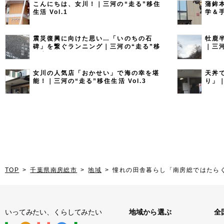
こんにちは、女川！｜三河の“走る”移住
蒲鉾
生活 Vol.1
学＆
活 Vo
震災復興に向けた思い…「いのちの石
牡鹿
碑」を繋ぐランニング｜三河の“走る”移
｜三河
住生活 Vol.9（最終回）
女川の人気店「おかせい」で海の幸を堪
天丼
能！｜三河の“走る”移住生活 Vol.3
り」｜
TOP
千葉県南房総市
地域
憧れの田舎暮らし「南房総ではたら
いってみたい、くらしてみたい
地域から選ぶ
全