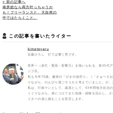
< 前の記事へ
南房総なら両方叶っちゃうか
も！フリーランスと、大自然の
中ではたらくこと。
この記事を書いたライター
kimeteyaru
近藤ひろし 打てば響く男です。
世界一（多忙・緊張・影響力）を強いられる、第45代ア
ンプ氏。
私も今年70歳。趣味の「がまの油売り」（「さぁーさ
りながら、のんびり過ごそうかと考えていました。が、
私は、行政マンとして、議員として、43年間地方自治
くぐりながら。身につけてきた知識・経験を活かし、さ
イターの道に挑むことを宣言します。