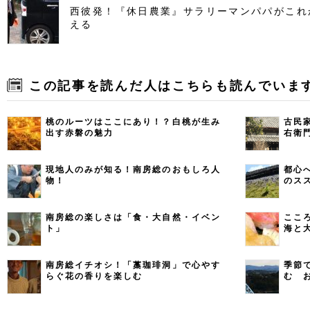
西彼発！『休日農業』サラリーマンパパがこれ
える
この記事を読んだ人はこちらも読んでいま
桃のルーツはここにあり！？白桃が生み
古民
出す赤磐の魅力
右衛
現地人のみが知る！南房総のおもしろ人
都心
物！
のス
南房総の楽しさは「食・大自然・イベン
ここ
ト」
海と
南房総イチオシ！「藁珈琲洞」で心やす
季節
らぐ花の香りを楽しむ
む 