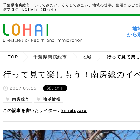
千葉県南房総市 | いってみたい、くらしてみたい、地域の仕事、生活まるごと
信ブログ「LOHAI」（ロハイ）
地
から
TOP
千葉県南房総市
地域
行って見て楽
行って見て楽しもう！南房総のイ
2017.03.15
南房総市
地域情報
この記事を書いたライター
kimeteyaru