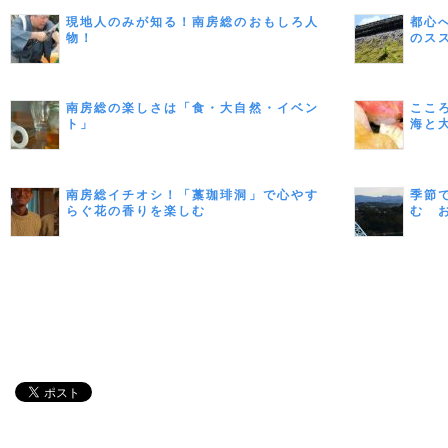
現地人のみが知る！南房総のおもしろ人
都心
物！
のス
南房総の楽しさは「食・大自然・イベン
ここ
ト」
海と
南房総イチオシ！「藁珈琲洞」で心やす
季節
らぐ花の香りを楽しむ
む 