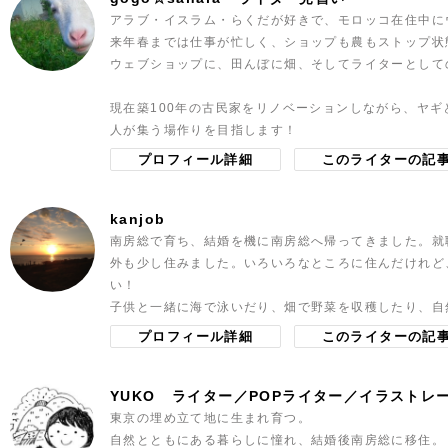
アラブ・イスラム・らくだが好きで、モロッコ在住中に
来年春までは仕事が忙しく、ショップも農もストップ状
ウェブショップに、田んぼに畑、そしてライターとして
現在築100年の古民家をリノベーションしながら、ヤギ
人が集う場作りを目指します！
プロフィール詳細
このライターの記
kanjob
南房総で育ち、結婚を機に南房総へ帰ってきました。就
外も少し住みました。いろいろなところに住んだけれど
い！
子供と一緒に海で泳いだり、畑で野菜を収穫したり、自
プロフィール詳細
このライターの記
YUKO
ライター／POPライター／イラストレ
東京の埋め立て地に生まれ育つ。
自然とともにある暮らしに憧れ、結婚後南房総に移住。