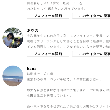
田舎暮らし de 子育て 最高！！ を
わたしらしく 伝えたいと思っています。
プロフィール詳細
このライターの記
あやの
令和元年生まれの息子を育てるママライター。乗馬イン
現在はフリーランスとして働くことを目標に勉強中。動
イフを満喫しています。リアルで心のこもった記事の執
プロフィール詳細
このライターの記
hana
転勤族で二児の母。
東京都心やヨーロッパを経て、２年前に南房総へ。
雄大な自然と新鮮な海山の幸に魅了され、ご近所さんの
ら田舎生活を満喫しています。
西へ東へ車を走らせ訪れた子供が喜ぶお出かけスポット