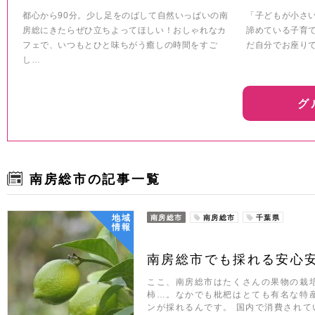
都心から90分。少し足をのばして自然いっぱいの南
「子どもが小さ
房総にきたらぜひ立ちよってほしい！おしゃれなカ
諦めている子育
フェで、いつもとひと味ちがう癒しの時間をすご
だ自分でお座り
し…
グ
南房総市の記事一覧
地域
南房総市
南房総市
千葉県
情報
南房総市でも採れる安心
ここ、南房総市はたくさんの果物の栽
柿…。なかでも枇杷はとても有名な特
ンが採れるんです。 国内で消費されて