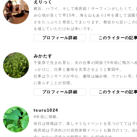
えりっく
横浜、ハワイ、そして南房総！サーフィンがしたくて、
み心地が良くて早15年。海も山もあり1年を通して温
さをたっぷりと発信してまいります。都会から近いこの
を感じていただければ幸いです。
プロフィール詳細
このライターの記
みかたす
千葉県で生まれ育ち、夫の仕事の関係で5年前に鴨川へ
っかけに、仕事と趣味を充実させようと奮闘中。
仕事はランサーズが中心、趣味は編み物、ウクレレ等。
に暮らすことが目標。
プロフィール詳細
このライターの記
tsuru1024
9年前に帰郷。
休日は情報誌で、楽しそうなイベントを見つけてては子
南房総は子供向けの自然体験イベントも魅力の１つ。自