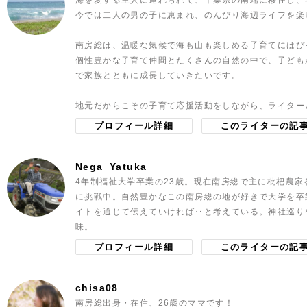
海を愛する主人に連れられて、千葉県の南端に移住し、
今では二人の男の子に恵まれ、のんびり海辺ライフを楽
南房総は、温暖な気候で海も山も楽しめる子育てにはぴ
個性豊かな子育て仲間とたくさんの自然の中で、子ども
で家族とともに成長していきたいです。
地元だからこその子育て応援活動をしながら、ライター
プロフィール詳細
このライターの記
Nega_Yatuka
4年制福祉大学卒業の23歳。現在南房総で主に枇杷農家
に挑戦中。自然豊かなこの南房総の地が好きで大学を卒
イトを通じて伝えていければ‥と考えている。神社巡り
味。
プロフィール詳細
このライターの記
chisa08
南房総出身・在住、26歳のママです！