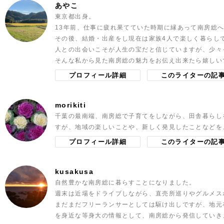
あやこ
東京都出身。
13年前、仕事に疲れ果てていた時期に縁あって南房総
その後、結婚・出産をし現在は家族4人で楽しく暮らし
人との出会いこそが人生の宝だと信じていますが、少々
そんな私から見た南房総の魅力をお伝え出来たら嬉しい
プロフィール詳細
このライターの記
morikiti
千葉の最南端、南房総で子育てをしながら、田舎暮らし
すが、地域の楽しいことや、新しく発見したことなどを
プロフィール詳細
このライターの記
kusakusa
自然豊かな南房総に暮らすことになりました。
週末は近場をドライブしながら、直売所巡りやグルメス
まだまだフリーランサーとしては駆け出しですが、地元
を身近な等身大の情報として、南房総から発信していき