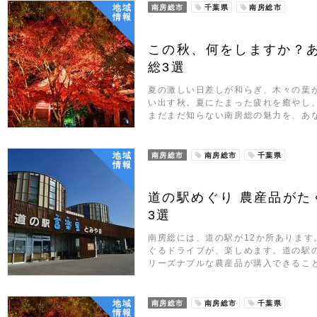
地域
南房総市
千葉県
南房総市
情報
この秋、何をしますか？
総3選
夏の激しい日差しが和らぎ、木々の葉
い出す秋。夏にたまった疲れを癒やし
まだまだ知らない南房総の魅力を、あ
地域
南房総市
南房総市
千葉県
情報
道の駅めぐり 農産品がた
3選
南房総には、道の駅が12か所あります
ぐるドライブが、楽しめます。道の駅
リーズナブルな農産品が購入できるこ
地域
南房総市
南房総市
千葉県
情報