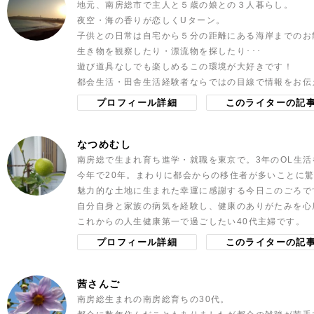
地元、南房総市で主人と５歳の娘との３人暮らし。
夜空・海の香りが恋しくUターン。
子供との日常は自宅から５分の距離にある海岸までのお
生き物を観察したり・漂流物を探したり･･･
遊び道具なしでも楽しめるこの環境が大好きです！
都会生活・田舎生活経験者ならではの目線で情報をお伝
プロフィール詳細
このライターの記
なつめむし
南房総で生まれ育ち進学・就職を東京で。3年のOL生活
今年で20年。まわりに都会からの移住者が多いことに
魅力的な土地に生まれた幸運に感謝する今日このごろで
自分自身と家族の病気を経験し、健康のありがたみを心
これからの人生健康第一で過ごしたい40代主婦です。
プロフィール詳細
このライターの記
茜さんご
南房総生まれの南房総育ちの30代。