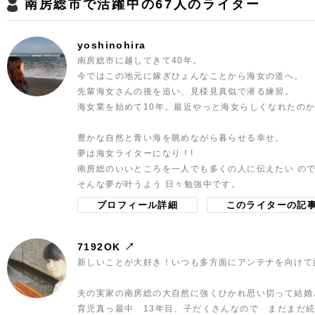
南房総市で活躍中の67人のライター
yoshinohira
南房総市に越してきて40年。
今ではこの地元に嫁ぎひょんなことから海女の道へ。
先輩海女さんの後を追い、見様見真似で潜る練習。
海女業を始めて10年。最近やっと海女らしくなれたのか
豊かな自然と青い海を眺めながら暮らせる幸せ。
夢は海女ライターになり ! !
南房総のいいところを一人でも多くの人に伝えたい の
そんな夢が叶うよう 日々勉強中です。
プロフィール詳細
このライターの記
7192OK ↗️
新しいことが大好き！いつも多方面にアンテナを向けて
夫の実家の南房総の大自然に強くひかれ思い切って結婚
育児真っ最中 13年目、子だくさんなので まだまだ