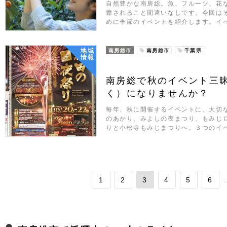
自然豊かな南房総。魚、フルーツ、花
癒されること間違いなしです。今回は
めに季節のイベントを紹介します。イ
地域
南房総市
南房総市
千葉県
情報
南房総で秋のイベント三昧
く）になりませんか？
毎年、秋に開催するイベントに、大切
のあかり、みよしの夜まつり、もみじ
りと小松寺もみじまつりへ。３つのイ
1
2
3
4
5
6