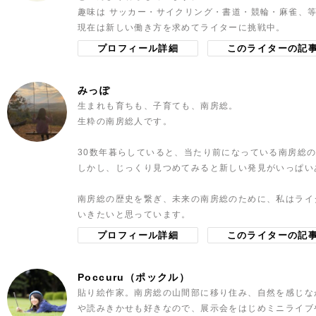
趣味は サッカー・サイクリング・書道・競輪・麻雀、
現在は新しい働き方を求めてライターに挑戦中。
プロフィール詳細
このライターの記
みっぽ
生まれも育ちも、子育ても、南房総。
生粋の南房総人です。
30数年暮らしていると、当たり前になっている南房総
しかし、じっくり見つめてみると新しい発見がいっぱい
南房総の歴史を繋ぎ、未来の南房総のために、私はライ
いきたいと思っています。
プロフィール詳細
このライターの記
Poccuru（ポックル）
貼り絵作家。南房総の山間部に移り住み、自然を感じな
や読みきかせも好きなので、展示会をはじめミニライブ