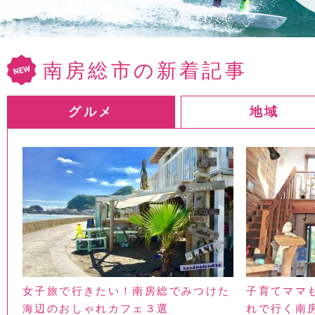
南房総市の新着記事
グルメ
地域
女子旅で行きたい！南房総でみつけた
子育てママ
海辺のおしゃれカフェ３選
れで行く南