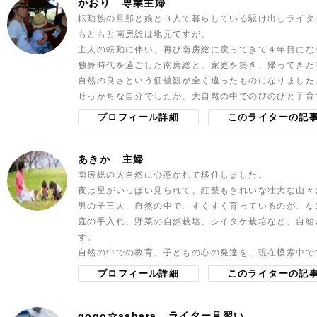
かおり
専業主婦
転勤族の旦那と娘と３人で暮らしている駆け出しライタ
もともと南房総は地元ですが、
主人の転勤に伴い、再び南房総に戻ってきて４年目にな
独身時代を過ごした南房総と、家庭を築き、帰ってきた
自然の良さという価値観が全く違ったものになりました
せっかちな自分でしたが、大自然の中でのびのびと子育
プロフィール詳細
このライターの記
あきか
主婦
南房総の大自然に心惹かれて移住しました。
夜は星がいっぱい見られて、紅葉もきれいな壮大な山々
男の子三人、自然の中で、すくすく育っているのが、な
庭の手入れ、野菜の自然栽培、シイタケ栽培など、自給
す。
自然の中での教育、子どもの心の発達を、現在模索中で
プロフィール詳細
このライターの記
gogo☆sahara
ライター見習い