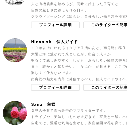
夫と有機農業を始めるが、同時に始まった子育てと
自然の厳しさに鍛えられる日々。
クラウドソーシングに出会い、自分らしい働き方を模索
プロフィール詳細
このライターの記
Hinanish
個人ガイド
１０年以上にわたるイタリア生活のあと、南房総に移住
太陽と海に魅かれて来ましたが、出会う人々が
明るくて親しみやすく しかも おもしろい経歴の持ち
日々「誰か」と知り合い、「なにか」が起きる ここで
楽しくて仕方ないです♪
南房総の魅力を内外に発信するべく、個人ガイドやイベ
プロフィール詳細
このライターの記
Sana
主婦
３児の子育て真っ最中のママライターです。
ドライブや、美味しいものが大好きで、家族と一緒に出
自宅では、温暖な気候を生かし、家庭菜園や花を育て、