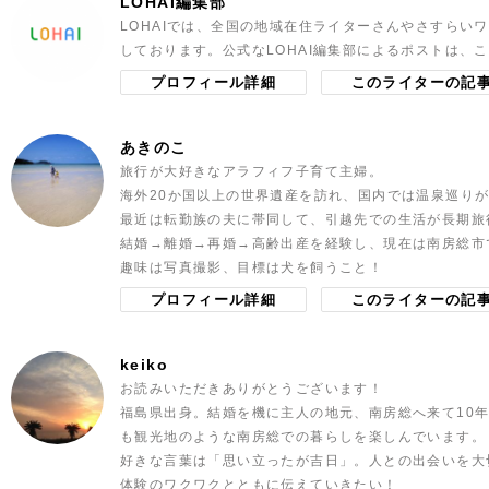
LOHAI編集部
LOHAIでは、全国の地域在住ライターさんやさすらい
しております。公式なLOHAI編集部によるポストは、
プロフィール詳細
このライターの記
あきのこ
旅行が大好きなアラフィフ子育て主婦。
海外20か国以上の世界遺産を訪れ、国内では温泉巡り
最近は転勤族の夫に帯同して、引越先での生活が長期旅
結婚→離婚→再婚→高齢出産を経験し、現在は南房総市
趣味は写真撮影、目標は犬を飼うこと！
プロフィール詳細
このライターの記
keiko
お読みいただきありがとうございます！
福島県出身。結婚を機に主人の地元、南房総へ来て10
も観光地のような南房総での暮らしを楽しんでいます。
好きな言葉は「思い立ったが吉日」。人との出会いを大
体験のワクワクとともに伝えていきたい！