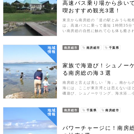
高速バス乗り場から歩い
喫おすすめ観光3選！
東京から南房総の「道の駅とみうら枇
は、高速バスに乗って最短 1時間35
い南房総の自然に触れて心も体も癒され
地域
南房総市
南房総市
千葉県
情報
家族で海遊び！シュノー
る南房総の海３選
南房総と言えば美しい「海」。南から
海には、ここが東京湾とは思えないほ
磯遊び、シュノーケリング、海水浴…
地域
南房総市
千葉県
南房総市
情報
パワーチャージに！南房総