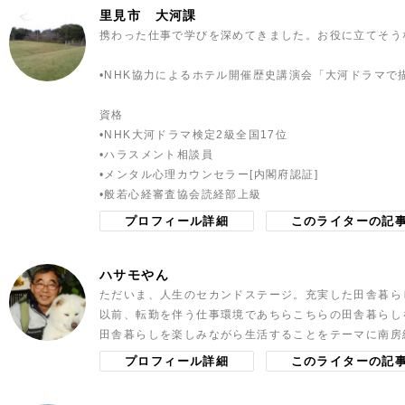
里見市 大河課
携わった仕事で学びを深めてきました。お役に立てそう
•NHK協力によるホテル開催歴史講演会「大河ドラマで
資格
•NHK大河ドラマ検定2級全国17位
•ハラスメント相談員
•メンタル心理カウンセラー[内閣府認証]
•般若心経審査協会読経部上級
プロフィール詳細
このライターの記
ハサモやん
ただいま、人生のセカンドステージ。充実した田舎暮ら
以前、転勤を伴う仕事環境であちらこちらの田舎暮らし
田舎暮らしを楽しみながら生活することをテーマに南房
プロフィール詳細
このライターの記