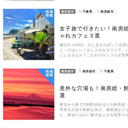
地域
南房総市
千葉県
南房総市
情報
女子旅で行きたい！南房
ゃれカフェ３選
都心から90分。少し足をのばして自然
よってほしい！おしゃれなカフェで、
ごしませんか？こだわりのくつろぎ空
地域
南房総市
南房総市
千葉県
情報
意外な穴場も！南房総・
選
東京から車で1時間30分ほどの南房総
早咲きの花や新鮮な魚介、農産物など
ん。都会にはない魅力あふれる絶景ス