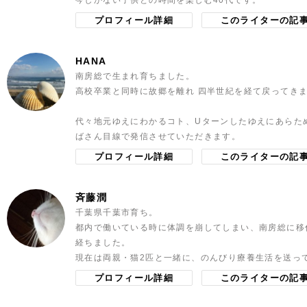
今しかない子供との時間を楽しむ40代です。
プロフィール詳細
このライターの記
HANA
南房総で生まれ育ちました。
高校卒業と同時に故郷を離れ 四半世紀を経て戻ってき
代々地元ゆえにわかるコト、Uターンしたゆえにあらた
ばさん目線で発信させていただきます。
プロフィール詳細
このライターの記
斉藤潤
千葉県千葉市育ち。
都内で働いている時に体調を崩してしまい、南房総に移
経ちました。
現在は両親・猫2匹と一緒に、のんびり療養生活を送っ
プロフィール詳細
このライターの記