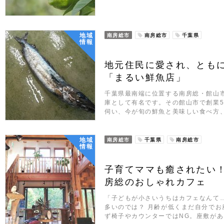
地域
南房総市
南房総市
千葉県
情報
地元住民に愛され、とも
「まるい鮮魚店」
千葉県最南端に位置する南房総・館山
庫として有名です。その館山市で創業5
伺い、今が旬の鮮魚と美味しい食べ方
地域
南房総市
千葉県
南房総市
情報
子育てママも癒されたい
房総のおしゃれカフェ
「子どもが小さいうちはカフェなんて
多いのでは？ 月齢が低くまだ自分で
ず椅子やカウンターではNG。座敷が