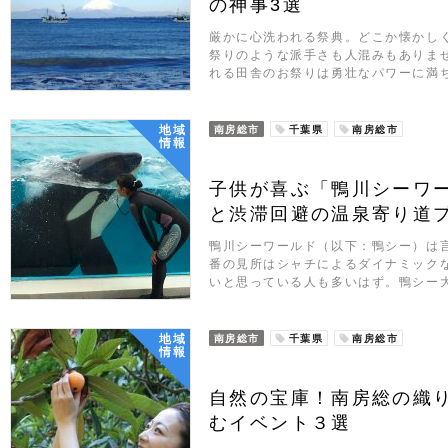
の神事3選
厳かに心洗われる祭典。どこか懐かし
祭りのような派手さも人混みもありま
れる田舎のお祭りは勇壮なパワーに満
地域
南房総市
千葉県
南房総市
情報
子供が喜ぶ「鴨川シーワー
と渋滞回避の温泉寄り道
鴨川シーワールド（以下：鴨シー）は
番の見所はシャチによるダイナミック
いと思っている人も多いはず。鴨シー
地域
南房総市
千葉県
南房総市
情報
自然の宝庫！南房総の織
むイベント３選