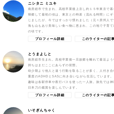
ニシタニ ミユキ
南房総市で生まれ、高校卒業後上京し約１５年東京で暮
帰郷して最初の頃は、東京との時差（流れる時間）にギ
じましたが、今ではすっかり慣れました（元々房州人で
海も山もあり美味しい食べ物に恵まれ、この地で子育て
の頃です。
プロフィール詳細
このライターの記
とうまよしと
南房総市生まれ。高校卒業後一旦故郷を離れて最近よう
持ちはまだここにあらずの状態。
幼少期より他人と違う行動を取ることが多く、人付き合
重度のADHDとSASに向き合いながら生活しています。
趣味は各駅停車や夜行バスを使った一人旅。旅先では神
日本刀の鑑賞を楽しんでいます。
プロフィール詳細
このライターの記
いそぎんちゃく