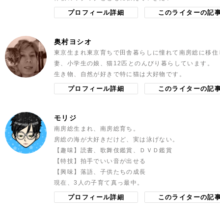
プロフィール詳細
このライターの記
奥村ヨシオ
東京生まれ東京育ちで田舎暮らしに憧れて南房総に移住
妻、小学生の娘、猫12匹とのんびり暮らしています。
生き物、自然が好きで特に猫は大好物です。
プロフィール詳細
このライターの記
モリジ
南房総生まれ、南房総育ち。
房総の海が大好きだけど、実は泳げない。
【趣味】読書、歌舞伎鑑賞、ＤＶＤ鑑賞
【特技】拍手でいい音が出せる
【興味】落語、子供たちの成長
現在、3人の子育て真っ最中。
プロフィール詳細
このライターの記