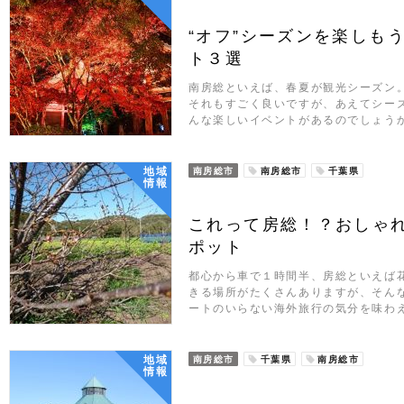
“オフ”シーズンを楽しも
ト３選
南房総といえば、春夏が観光シーズン
それもすごく良いですが、あえてシー
んな楽しいイベントがあるのでしょう
地域
南房総市
南房総市
千葉県
情報
これって房総！？おしゃ
ポット
都心から車で１時間半、房総といえば
きる場所がたくさんありますが、そん
ートのいらない海外旅行の気分を味わ
地域
南房総市
千葉県
南房総市
情報