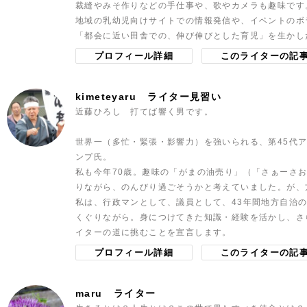
裁縫やみそ作りなどの手仕事や、歌やカメラも趣味です
地域の乳幼児向けサイトでの情報発信や、イベントのボ
「都会に近い田舎での、伸び伸びとした育児」を生かし
プロフィール詳細
このライターの記
kimeteyaru
ライター見習い
近藤ひろし 打てば響く男です。
世界一（多忙・緊張・影響力）を強いられる、第45代ア
ンプ氏。
私も今年70歳。趣味の「がまの油売り」（「さぁーさ
りながら、のんびり過ごそうかと考えていました。が、
私は、行政マンとして、議員として、43年間地方自治
くぐりながら。身につけてきた知識・経験を活かし、さ
イターの道に挑むことを宣言します。
プロフィール詳細
このライターの記
maru
ライター