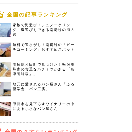
全国の記事ランキング
家族で海遊び！シュノーケリン
グ、磯遊びもできる南房総の海３
選
無料で宝さがし！南房総の「ビー
チコーミング」おすすめスポット
南房総和田町で見つけた！転飼養
蜂家の貴重なハチミツがある「島
津養蜂場」。
地元に愛されるパン屋さん「ふる
里学舎 パン工房」
甲州市を見下ろすワイナリーの中
にある小さなパン屋さん