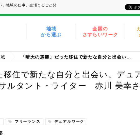
たい、地域の仕事、生活まるごと発
地域
全国の
から選ぶ
さすらいワーク
地域
「晴天の霹靂」だった移住で新たな自分と出会い、デュアルワークで再び夢を追う （スイーツコンサルタント・ライター 赤川 美幸さん／千葉県南房総市）
た移住で新たな自分と出会い、デュ
ンサルタント・ライター 赤川 美幸
ト
フリーランス
デュアルワーク
部