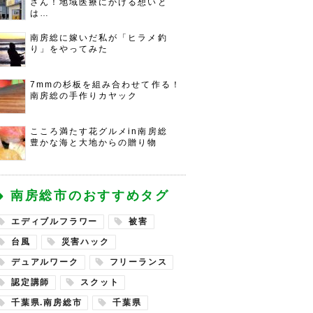
さん！地域医療にかける想いと
は…
南房総に嫁いだ私が「ヒラメ釣
り」をやってみた
7mmの杉板を組み合わせて作る！
南房総の手作りカヤック
こころ満たす花グルメin南房総
豊かな海と大地からの贈り物
南房総市のおすすめタグ
エディブルフラワー
被害
台風
災害ハック
デュアルワーク
フリーランス
認定講師
スクット
千葉県.南房総市
千葉県