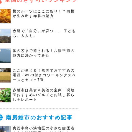
全国のさすらいランキング
桃のルーツはここにあり！？白桃
が生み出す赤磐の魅力
赤磐で「自分」が育つ ── 子ども
も、大人も。
体の芯まで癒される！八幡平市の
魅力に浸かってみた
ここが使える！奄美でおすすめの
電源・wi-fi付きコワーキングスペ
ースとカフェ7選
赤磐市は美食＆美酒の宝庫！現地
民おすすめのグルメとお試し暮ら
しをレポート
南房総市のおすすめ記事
房総半島小湊地区の小さな歯医者