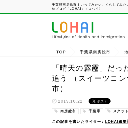
千葉県南房総市 | いってみたい、くらしてみ
信ブログ「LOHAI」（ロハイ）
TOP
千葉県南房総市
「晴天の霹靂」だっ
追う （スイーツコ
市）
2019.10.22
南房総市
千葉県
スクッ
この記事を書いたライター
LOHAI編集