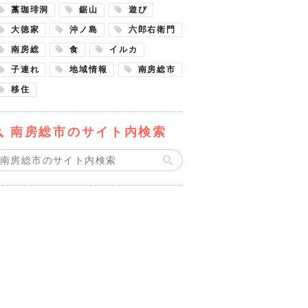
藁珈琲洞
鋸山
遊び
大徳家
沖ノ島
六郎右衛門
南房総
食
イルカ
子連れ
地域情報
南房総市
移住
南房総市のサイト内検索