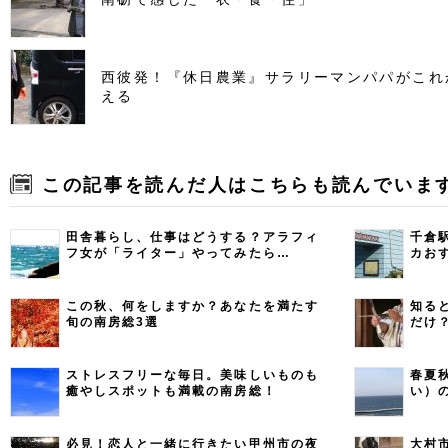
西彼発！『休日農業』サラリーマンパパがこれ
える
この記事を読んだ人はこちらも読んでいま
田舎暮らし、仕事はどうする？アラフィ
千倉
フ女が「ライター」やってみたら…
カお
この秋、何をしますか？あなたを満たす
知る
旬の南房総3選
だけ
ストレスフリーな毎日。美味しいものも
春夏
癒やしスポットも満載の南房総！
い）
必見！恋人と一緒に行きたい甲州市の夜
大村