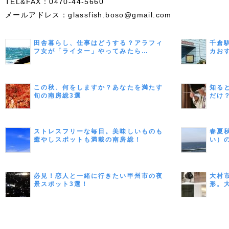
TEL&FAX：0470-44-5660
メールアドレス：glassfish.boso@gmail.com
田舎暮らし、仕事はどうする？アラフィ
千倉
フ女が「ライター」やってみたら…
カお
この秋、何をしますか？あなたを満たす
知る
旬の南房総3選
だけ
ストレスフリーな毎日。美味しいものも
春夏
癒やしスポットも満載の南房総！
い）
必見！恋人と一緒に行きたい甲州市の夜
大村
景スポット3選！
形。