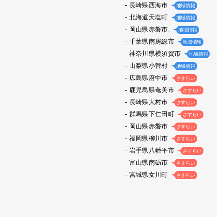
長崎県西海市
地域情報
北海道天塩町
地域情報
岡山県赤磐市.
地域情報
千葉県南房総市
地域情報
神奈川県横須賀市
地域情報
山梨県小菅村
地域情報
広島県府中市
さすらい
鹿児島県奄美市
さすらい
長崎県大村市
さすらい
群馬県下仁田町
さすらい
岡山県赤磐市
さすらい
福岡県柳川市
さすらい
岩手県八幡平市
さすらい
富山県南砺市
さすらい
宮城県女川町
さすらい