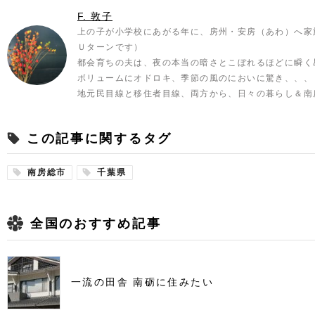
F. 敦子
上の子が小学校にあがる年に、房州・安房（あわ）へ家
Ｕターンです）
都会育ちの夫は、夜の本当の暗さとこぼれるほどに瞬く
ボリュームにオドロキ、季節の風のにおいに驚き、、、
地元民目線と移住者目線、両方から、日々の暮らし＆南
この記事に関するタグ
南房総市
千葉県
全国のおすすめ記事
一流の田舎 南砺に住みたい