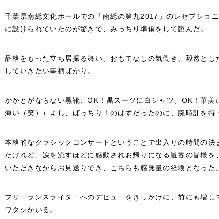
千葉県南総文化ホールでの「南総の第九2017」のレセプショ
に設けられていたのが驚きで、みっちり準備をして臨んだ。
品格をもった立ち居振る舞い、おもてなしの気働き、毅然とし
していきたい事柄ばかり。
かかとがならない黒靴、OK！黒スーツに白シャツ、OK！華美
薄い（笑））よし、ばっちり！のはずだったのに、腕時計を持
本格的なクラシックコンサートということで出入りの時間の決
たけれど、涙を流すほどに感動されお帰りになる観客の皆様を
いただきながらお見送りでき、こちらも感無量の経験となった
フリーランスライターへのデビューをきっかけに、前にも増し
ワタシがいる。