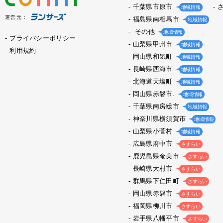
千葉県市原市
地域情報
運営元：
福島県南相馬市
地域情報
その他
地域情報
プライバシーポリシー
山梨県甲州市
地域情報
利用規約
岡山県和気町
地域情報
長崎県西海市
地域情報
北海道天塩町
地域情報
岡山県赤磐市.
地域情報
千葉県南房総市
地域情報
神奈川県横須賀市
地域情報
山梨県小菅村
地域情報
広島県府中市
さすらい
鹿児島県奄美市
さすらい
長崎県大村市
さすらい
群馬県下仁田町
さすらい
岡山県赤磐市
さすらい
福岡県柳川市
さすらい
岩手県八幡平市
さすらい