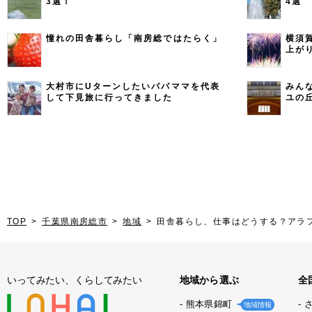
3選！
4選
憧れの田舎暮らし「南房総ではたらく」
横須
上が
大村市にUターンしたいパパママを代表
みん
して下見旅に行ってきました
ユの
TOP
千葉県南房総市
地域
田舎暮らし、仕事はどうする？アラ
いってみたい、くらしてみたい
地域から選ぶ
全
熊本県錦町
地域情報