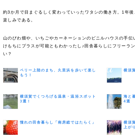
約3か月で目まぐるしく変わっていったワタシの働き方。1年
楽しみである。
山のびわ畑や、いちごやカーネーションのビニルハウスの手伝
けもちにプラスが可能ともわかったし♪田舎暮らしにフリーラ
い？
ペリー上陸のまち、久里浜を歩いて楽し
横須
もう！
横須賀でくつろげる温泉・温浴スポット
海と
3選！
4選
憧れの田舎暮らし「南房総ではたらく」
横須
上が