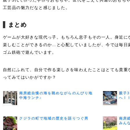
親子3代で作った手作りおもちゃ。世代をこえて共通のおもち
工芸品の魅力だなと感じました。
まとめ
ゲームが大好きな現代っ子。もちろん息子もその一人。身近に
楽しむことができるのか…と心配していましたが、今では毎日
ゴム鉄砲で遊んでいます。
自然にふれて、自分で作る楽しさを味わえたことはとても貴重
ってみてはいかがですか？
南房総自慢の海を眺めながらのんびり地
親子
中海ランチ♪
へ！
クジラの町で地域の歴史を語りつぐ男
南房
みん