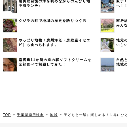
南房総自慢の海を眺めながらのんびり地
親子
中海ランチ♪
へ！
クジラの町で地域の歴史を語りつぐ男
南房
みん
やっぱり地物！房州海老（房総産イセエ
地元
ビ）も食べられます。
いし
南房総11か所の道の駅ソフトクリームを
自然
全部食べて制覇してみた！
地域
TOP
千葉県南房総市
地域
子どもと一緒に楽しめる！世界にひ