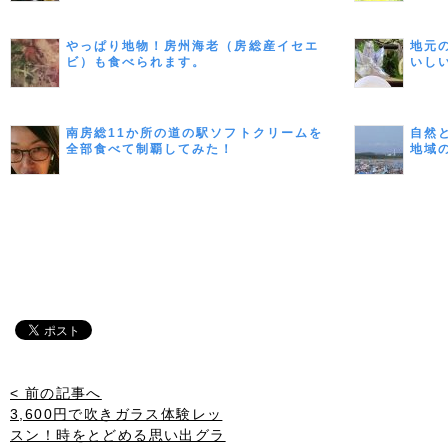
やっぱり地物！房州海老（房総産イセエ
地元
ビ）も食べられます。
いし
南房総11か所の道の駅ソフトクリームを
自然
全部食べて制覇してみた！
地域
< 前の記事へ
3,600円で吹きガラス体験レッ
スン！時をとどめる思い出グラ