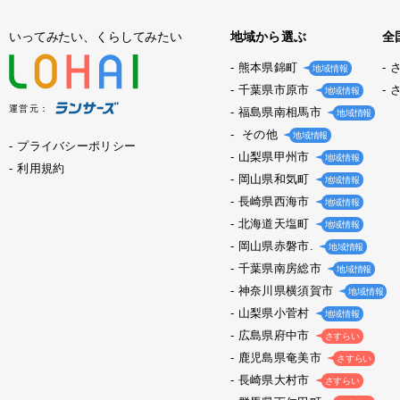
いってみたい、くらしてみたい
地域から選ぶ
全
熊本県錦町
地域情報
千葉県市原市
地域情報
運営元：
福島県南相馬市
地域情報
その他
地域情報
プライバシーポリシー
山梨県甲州市
地域情報
利用規約
岡山県和気町
地域情報
長崎県西海市
地域情報
北海道天塩町
地域情報
岡山県赤磐市.
地域情報
千葉県南房総市
地域情報
神奈川県横須賀市
地域情報
山梨県小菅村
地域情報
広島県府中市
さすらい
鹿児島県奄美市
さすらい
長崎県大村市
さすらい