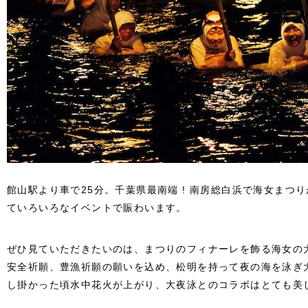
館山駅より車で25分。千葉県最南端 ! 南房総白浜で海女まつ
ていろいろなイベントで賑わいます。
ぜひ見ていただきたいのは、まつりのフィナーレを飾る海女の大
安全祈願、豊漁祈願の願いを込め、松明を持って夜の海を泳ぎ
し掛かった頃水中花火が上がり、大夜泳とのコラボはとても美