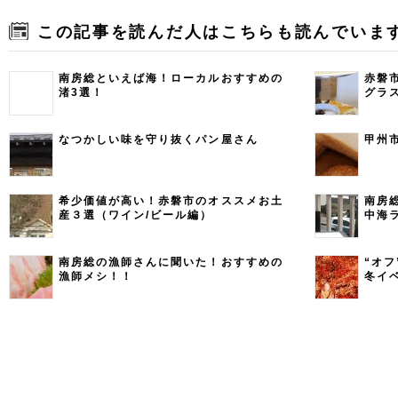
この記事を読んだ人はこちらも読んでいま
南房総といえば海！ローカルおすすめの
赤磐市
渚3選！
グラ
ティ
なつかしい味を守り抜くパン屋さん
甲州
希少価値が高い！赤磐市のオススメお土
南房
産３選（ワイン/ビール編）
中海
南房総の漁師さんに聞いた！おすすめの
“オ
漁師メシ！！
冬イ