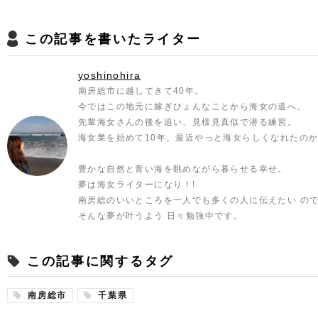
この記事を書いたライター
yoshinohira
南房総市に越してきて40年。
今ではこの地元に嫁ぎひょんなことから海女の道へ。
先輩海女さんの後を追い、見様見真似で潜る練習。
海女業を始めて10年。最近やっと海女らしくなれたのか
豊かな自然と青い海を眺めながら暮らせる幸せ。
夢は海女ライターになり ! !
南房総のいいところを一人でも多くの人に伝えたい の
そんな夢が叶うよう 日々勉強中です。
この記事に関するタグ
南房総市
千葉県