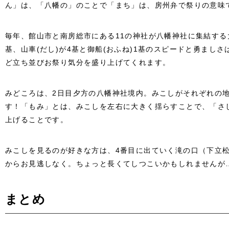
ん」は、「八幡の」のことで「まち」は、房州弁で祭りの意味
毎年、館山市と南房総市にある11の神社が八幡神社に集結する
基、山車(だし)が4基と御船(おふね)1基のスピードと勇ましさ
ど立ち並びお祭り気分を盛り上げてくれます。
みどころは、2日目夕方の八幡神社境内。みこしがそれぞれの
す！「もみ」とは、みこしを左右に大きく揺らすことで、「さ
上げることです。
みこしを見るのが好きな方は、4番目に出ていく滝の口（下立
からお見逃しなく。ちょっと長くてしつこいかもしれませんが…
まとめ