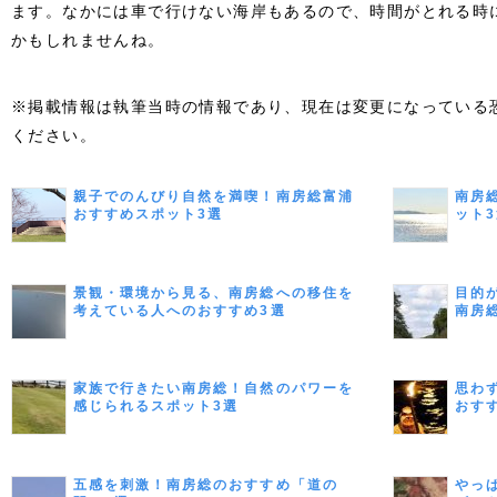
ます。なかには車で行けない海岸もあるので、時間がとれる時
かもしれませんね。
※掲載情報は執筆当時の情報であり、現在は変更になっている
ください。
親子でのんびり自然を満喫！南房総富浦
南房
おすすめスポット3選
ット
景観・環境から見る、南房総への移住を
目的
考えている人へのおすすめ3選
南房
家族で行きたい南房総！自然のパワーを
思わ
感じられるスポット3選
おす
五感を刺激！南房総のおすすめ「道の
やっ