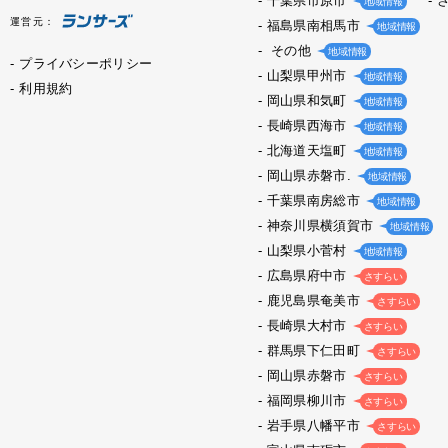
千葉県市原市
地域情報
運営元：
福島県南相馬市
地域情報
その他
地域情報
プライバシーポリシー
山梨県甲州市
地域情報
利用規約
岡山県和気町
地域情報
長崎県西海市
地域情報
北海道天塩町
地域情報
岡山県赤磐市.
地域情報
千葉県南房総市
地域情報
神奈川県横須賀市
地域情報
山梨県小菅村
地域情報
広島県府中市
さすらい
鹿児島県奄美市
さすらい
長崎県大村市
さすらい
群馬県下仁田町
さすらい
岡山県赤磐市
さすらい
福岡県柳川市
さすらい
岩手県八幡平市
さすらい