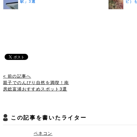
駅」3選
ビ）
< 前の記事へ
親子でのんびり自然を満喫！南
房総富浦おすすめスポット3選
この記事を書いたライター
ペネコン