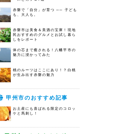
赤磐で「自分」が育つ ── 子ども
も、大人も。
赤磐市は美食＆美酒の宝庫！現地
民おすすめのグルメとお試し暮ら
しをレポート
体の芯まで癒される！八幡平市の
魅力に浸かってみた
桃のルーツはここにあり！？白桃
が生み出す赤磐の魅力
甲州市のおすすめ記事
お土産にも喜ばれる限定のコロッ
ケと馬刺し！