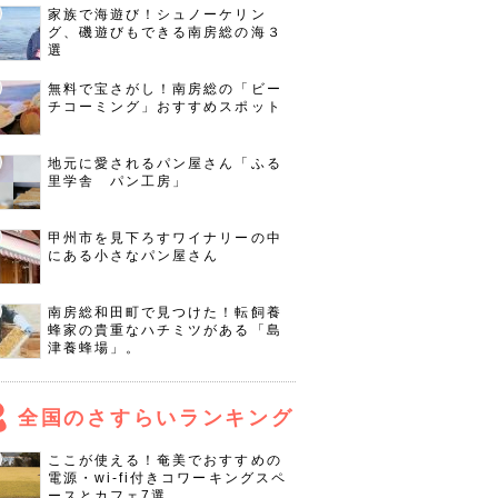
家族で海遊び！シュノーケリン
グ、磯遊びもできる南房総の海３
選
無料で宝さがし！南房総の「ビー
チコーミング」おすすめスポット
地元に愛されるパン屋さん「ふる
里学舎 パン工房」
甲州市を見下ろすワイナリーの中
にある小さなパン屋さん
南房総和田町で見つけた！転飼養
蜂家の貴重なハチミツがある「島
津養蜂場」。
全国のさすらいランキング
ここが使える！奄美でおすすめの
電源・wi-fi付きコワーキングスペ
ースとカフェ7選