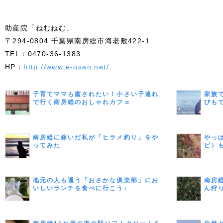
助産院「ねむねむ」
〒294-0804 千葉県南房総市海老敷422-1
TEL：0470-36-1383
HP：
http://www.e-osan.net/
子育てママも癒されたい！小さい子連れ
家族
で行く南房総のおしゃれカフェ
びも
南房総に嫁いだ私が「ヒラメ釣り」をや
やっ
ってみた
ビ）
地元の人も通う「おさかな俱楽部」にお
南房
いしいランチを食べに行こう♪
ん狩