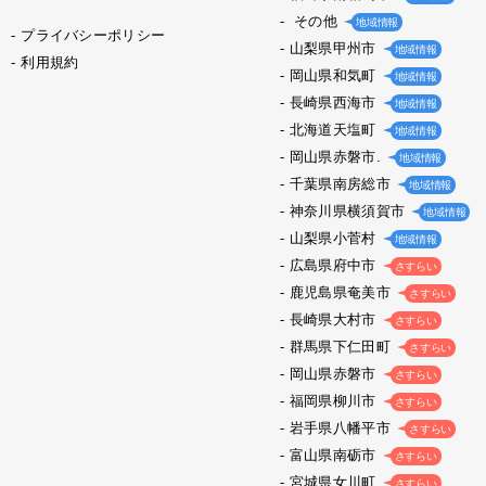
その他
地域情報
プライバシーポリシー
山梨県甲州市
地域情報
利用規約
岡山県和気町
地域情報
長崎県西海市
地域情報
北海道天塩町
地域情報
岡山県赤磐市.
地域情報
千葉県南房総市
地域情報
神奈川県横須賀市
地域情報
山梨県小菅村
地域情報
広島県府中市
さすらい
鹿児島県奄美市
さすらい
長崎県大村市
さすらい
群馬県下仁田町
さすらい
岡山県赤磐市
さすらい
福岡県柳川市
さすらい
岩手県八幡平市
さすらい
富山県南砺市
さすらい
宮城県女川町
さすらい