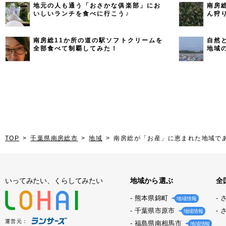
地元の人も通う「おさかな俱楽部」にお
南房
いしいランチを食べに行こう♪
ん狩
南房総11か所の道の駅ソフトクリームを
自然
全部食べて制覇してみた！
地域
TOP
千葉県南房総市
地域
南房総が「お産」に恵まれた地域で
いってみたい、くらしてみたい
地域から選ぶ
全
熊本県錦町
地域情報
千葉県市原市
地域情報
運営元：
福島県南相馬市
地域情報