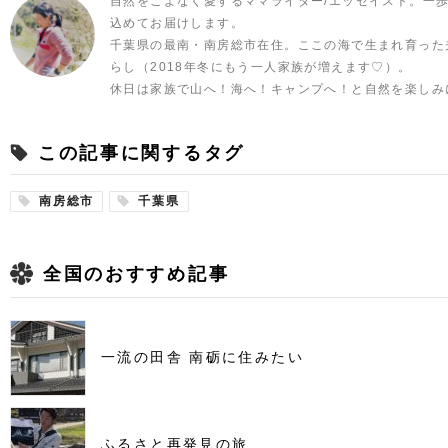
自然をこよなく愛するママライター/エッセイスト。一
込めてお届けします。
千葉県の最南・南房総市在住。ここの海で生まれ育った
らし（2018年冬にもう一人家族が増えます♡）。
休日は家族で山へ！海へ！キャンプへ！と自然を楽しみ
この記事に関するタグ
南房総市
千葉県
全国のおすすめ記事
一流の田舎 南砺に住みたい
ふるさと再発見の旅