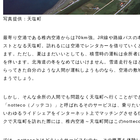
写真提供：天塩町
最寄り空港である稚内空港からは70km強。JR線や路線バス
ストとなる天塩町。訪れるには空港でレンタカーを借りていく
ます。ただし、夏はまだいいとしても、積雪時の運転は余所者
を伴います。北海道の冬をなめてはいけません。雪道走行をほ
らってきた自分のような人間が運転しようものなら、空港の敷
まうでしょう。
しかし、そんな余所の人間でも問題なく天塩町へ行くことがで
「notteco（ノッテコ）」と呼ばれるそのサービスは、乗り
いわゆるライドシェアをインターネット上でマッチングさせる
クで天塩町を訪れた際には、稚内空港～天塩町間はこのnottec