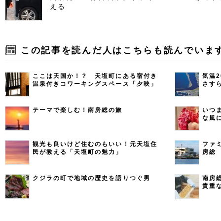
える
この記事を読んだ人はこちらも読んでいま
ここは天国か！？ 天塩町にある宿付き
気温
温泉付きコワーキングスペース「夕映」
さす
テーマで楽しむ！南房総の旅
いつ
な風
観光も良いけど住むのもいい！元天塩住
ファ
民が教える「天塩町の魅力」
房総
クジラの町で地域の歴史を語りつぐ男
南房
貴重