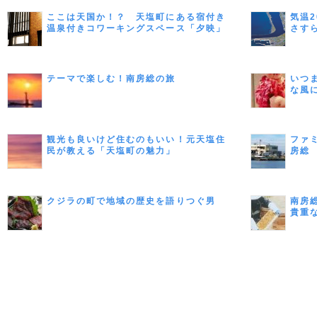
ここは天国か！？ 天塩町にある宿付き
気温
温泉付きコワーキングスペース「夕映」
さす
テーマで楽しむ！南房総の旅
いつ
な風
観光も良いけど住むのもいい！元天塩住
ファ
民が教える「天塩町の魅力」
房総
クジラの町で地域の歴史を語りつぐ男
南房
貴重