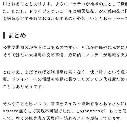
用されることもあります。まさにノッテコが地域の足として機
た。ただし、ドライブスケジュールは朝天塩発、夕方稚内発と
を病院などで長時間お待たせするのが心苦しいともおっしゃっ
まとめ
公共交通機関があるにはあるのですが、それが住民や観光客に
そうではない天塩町の交通事情。必然的にノッテコが地域を支
とはいえ、まだそれほど利用率は高くなく、使い勝手という点
実。ドライバーへの報酬も移動に費やしたガソリン代程度ため
こともありそうです。
そんなことを思いつつ、雪道をスイスイ運転するとおるさんに
notteco無くして実現不可能でした。このnottecoが、も
って、多くの観光客が天塩町へ訪れることを期待しています。