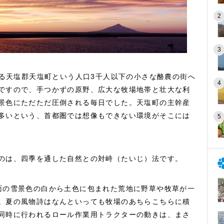
ある天塩郡天塩町という人口3千人以下の小さな酪農の街へ
ですので、手つかずの原野、広大な牧場地帯と壮大な利
景色にただただ圧倒される毎日でした。天塩町の主幹産
多いという、首都圏では想像もできない環境がそこには
のは、四季を通した自然との対峙（たいじ）法です。
面の雪景色の白から土色に包まれた荒地に野草や牧草が一
。夏の風物詩はなんといっても牧場のあちらこちらに積
同時に行われるロール作業用トラクターの動きは、まさ