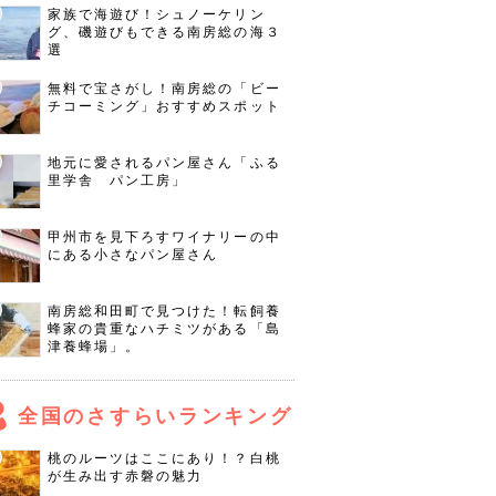
家族で海遊び！シュノーケリン
グ、磯遊びもできる南房総の海３
選
無料で宝さがし！南房総の「ビー
チコーミング」おすすめスポット
地元に愛されるパン屋さん「ふる
里学舎 パン工房」
甲州市を見下ろすワイナリーの中
にある小さなパン屋さん
南房総和田町で見つけた！転飼養
蜂家の貴重なハチミツがある「島
津養蜂場」。
全国のさすらいランキング
桃のルーツはここにあり！？白桃
が生み出す赤磐の魅力