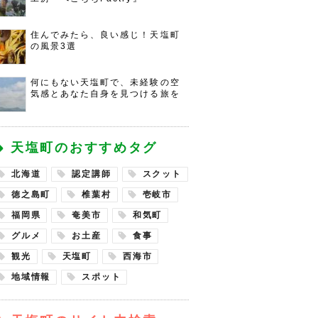
住んでみたら、良い感じ！天塩町
の風景3選
何にもない天塩町で、未経験の空
気感とあなた自身を見つける旅を
天塩町のおすすめタグ
北海道
認定講師
スクット
徳之島町
椎葉村
壱岐市
福岡県
奄美市
和気町
グルメ
お土産
食事
観光
天塩町
西海市
地域情報
スポット