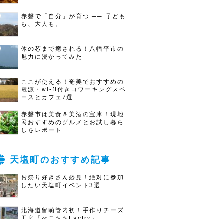
赤磐で「自分」が育つ ── 子ども
も、大人も。
体の芯まで癒される！八幡平市の
魅力に浸かってみた
ここが使える！奄美でおすすめの
電源・wi-fi付きコワーキングスペ
ースとカフェ7選
赤磐市は美食＆美酒の宝庫！現地
民おすすめのグルメとお試し暮ら
しをレポート
天塩町のおすすめ記事
お祭り好きさん必見！絶対に参加
したい天塩町イベント3選
北海道留萌管内初！手作りチーズ
工房『べこちちFactry』