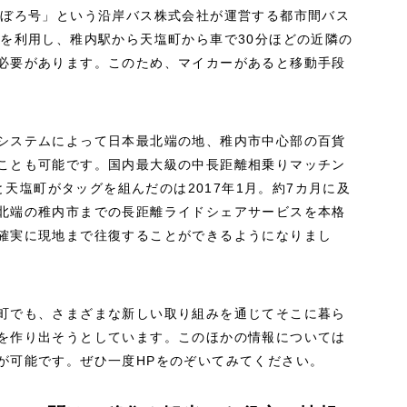
はぼろ号」という沿岸バス株式会社が運営する都市間バス
道を利用し、稚内駅から天塩町から車で30分ほどの近隣の
必要があります。このため、マイカーがあると移動手段
システムによって日本最北端の地、稚内市中心部の百貨
ことも可能です。国内最大級の中長距離相乗りマッチン
」と天塩町がタッグを組んだのは2017年1月。約7カ月に及
北端の稚内市までの長距離ライドシェアサービスを本格
確実に現地まで往復することができるようになりまし
町でも、さまざまな新しい取り組みを通じてそこに暮ら
を作り出そうとしています。このほかの情報については
が可能です。ぜひ一度HPをのぞいてみてください。