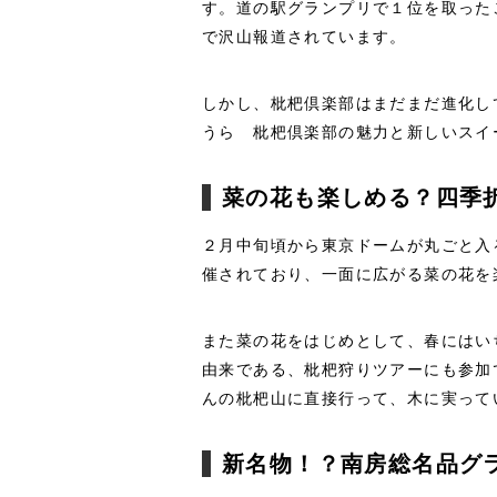
す。道の駅グランプリで１位を取った
で沢山報道されています。
しかし、枇杷倶楽部はまだまだ進化し
うら 枇杷倶楽部の魅力と新しいスイ
菜の花も楽しめる？四季
２月中旬頃から東京ドームが丸ごと入
催されており、一面に広がる菜の花を
また菜の花をはじめとして、春にはい
由来である、枇杷狩りツアーにも参加
んの枇杷山に直接行って、木に実って
新名物！？南房総名品グ