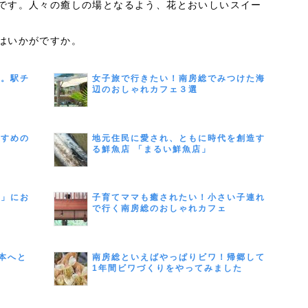
です。人々の癒しの場となるよう、花とおいしいスイー
はいかがですか。
う。駅チ
女子旅で行きたい！南房総でみつけた海
辺のおしゃれカフェ３選
すすめの
地元住民に愛され、ともに時代を創造す
る鮮魚店 「まるい鮮魚店」
部」にお
子育てママも癒されたい！小さい子連れ
で行く南房総のおしゃれカフェ
本へと
南房総といえばやっぱりビワ！帰郷して
1年間ビワづくりをやってみました