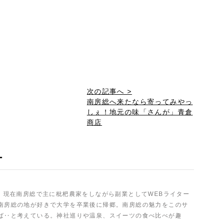
次の記事へ >
南房総へ来たなら寄ってみやっ
しぇ！地元の味「さんが」青倉
商店
ー
歳。現在南房総で主に枇杷農家をしながら副業としてWEBライター
南房総の地が好きで大学を卒業後に帰郷。南房総の魅力をこのサ
ば‥と考えている。神社巡りや温泉、スイーツの食べ比べが趣