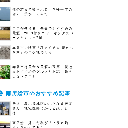
体の芯まで癒される！八幡平市の
魅力に浸かってみた
ここが使える！奄美でおすすめの
電源・wi-fi付きコワーキングスペ
ースとカフェ7選
赤磐市で映画『種まく旅人 夢のつ
ぎ木』のロケ地めぐり
赤磐市は美食＆美酒の宝庫！現地
民おすすめのグルメとお試し暮ら
しをレポート
南房総市のおすすめ記事
房総半島小湊地区の小さな歯医者
さん！地域医療にかける想いと
は…
南房総に嫁いだ私が「ヒラメ釣
り」をやってみた