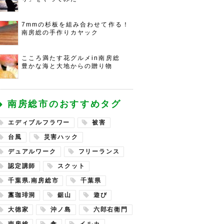
7mmの杉板を組み合わせて作る！
南房総の手作りカヤック
こころ満たす花グルメin南房総
豊かな海と大地からの贈り物
南房総市のおすすめタグ
エディブルフラワー
被害
台風
災害ハック
デュアルワーク
フリーランス
認定講師
スクット
千葉県.南房総市
千葉県
藁珈琲洞
鋸山
遊び
大徳家
沖ノ島
六郎右衛門
南房総
食
イルカ