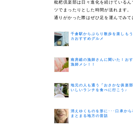
枇杷倶楽部は日々進化を続けているん
ツでまったりとした時間が送れます。
通りがかった際はぜひ足を運んでみて
千倉駅からぶらり散歩を楽しも
カおすすめグルメ
南房総の漁師さんに聞いた！お
漁師メシ！！
地元の人も通う「おさかな俱楽
いしいランチを食べに行こう♪
消えゆくものを形に･･･口承から
まとまる地方の昔話