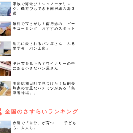
家族で海遊び！シュノーケリン
グ、磯遊びもできる南房総の海３
選
無料で宝さがし！南房総の「ビー
チコーミング」おすすめスポット
地元に愛されるパン屋さん「ふる
里学舎 パン工房」
甲州市を見下ろすワイナリーの中
にある小さなパン屋さん
南房総和田町で見つけた！転飼養
蜂家の貴重なハチミツがある「島
津養蜂場」。
全国のさすらいランキング
赤磐で「自分」が育つ ── 子ども
も、大人も。