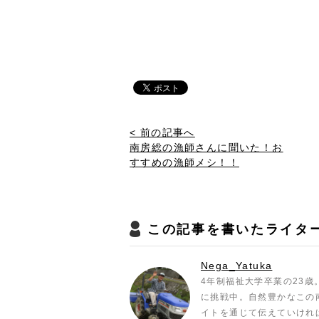
< 前の記事へ
南房総の漁師さんに聞いた！お
すすめの漁師メシ！！
この記事を書いたライタ
Nega_Yatuka
4年制福祉大学卒業の23
に挑戦中。自然豊かなこの
イトを通じて伝えていけれ