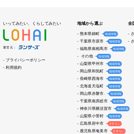
いってみたい、くらしてみたい
地域から選ぶ
全
熊本県錦町
地域情報
千葉県市原市
地域情報
運営元：
福島県南相馬市
地域情報
その他
地域情報
プライバシーポリシー
山梨県甲州市
地域情報
利用規約
岡山県和気町
地域情報
長崎県西海市
地域情報
北海道天塩町
地域情報
岡山県赤磐市.
地域情報
千葉県南房総市
地域情報
神奈川県横須賀市
地域情報
山梨県小菅村
地域情報
広島県府中市
さすらい
鹿児島県奄美市
さすらい