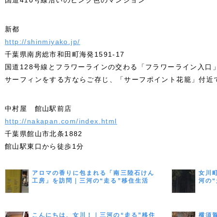
国道410号線沿いのピンク色のマンション
新都
http://shinmiyako.jp/
千葉県南房総市和田町海発1591-17
国道128号線とフラワーラインの交わる「フラワーライン入口
サーフィンをする方ならご存じ、「サーフポイント花籠」付近
中村屋 館山駅前店
http://nakapan.com/index.html
千葉県館山市北条1882
館山駅東口から徒歩1分
アロマの香りに包まれる「南三陸石けん
女川
工房」を訪問｜三河の“走る”移住生活
河の“
Vol.8
こんにちは、女川！｜三河の“走る”移住
横須