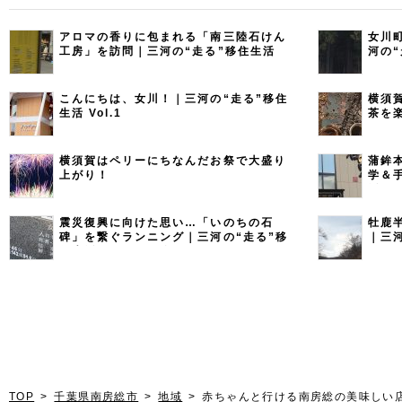
アロマの香りに包まれる「南三陸石けん
女川
工房」を訪問｜三河の“走る”移住生活
河の“
Vol.8
こんにちは、女川！｜三河の“走る”移住
横須
生活 Vol.1
茶を
横須賀はペリーにちなんだお祭で大盛り
蒲鉾
上がり！
学＆
活 Vo
震災復興に向けた思い…「いのちの石
牡鹿
碑」を繋ぐランニング｜三河の“走る”移
｜三河
住生活 Vol.9（最終回）
TOP
千葉県南房総市
地域
赤ちゃんと行ける南房総の美味しい