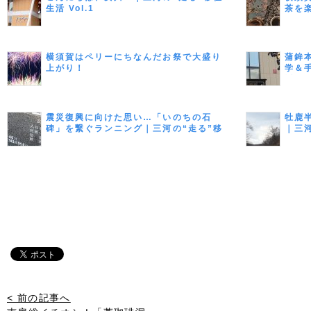
生活 Vol.1
茶を
横須賀はペリーにちなんだお祭で大盛り
蒲鉾
上がり！
学＆
活 Vo
震災復興に向けた思い…「いのちの石
牡鹿
碑」を繋ぐランニング｜三河の“走る”移
｜三河
住生活 Vol.9（最終回）
< 前の記事へ