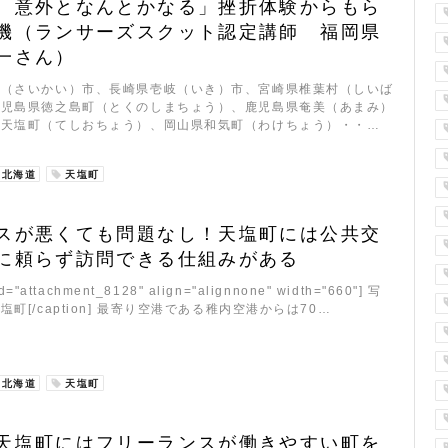
、意外となんとかなる」挫折体験からもら
機（ランサーズスクット認定講師 福岡県
一さん）
海（さいかい）市、長崎県壱岐（いき）市、宮崎県椎葉村（しいば
鹿児島県徳之島町（とくのしまちょう）、鹿児島県奄美（あまみ）
道天塩町（てしおちょう）、岡山県和気町（わけちょう）・・…
北海道
天塩町
スが悪くても問題なし！天塩町には公共交
に頼らず訪問できる仕組みがある
id="attachment_8128" align="alignnone" width="660"] 写
町[/caption] 最寄り空港である稚内空港からは70…
北海道
天塩町
天塩町にはフリーランスが働きやすい町を