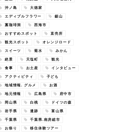
沖ノ島
大徳家
エディブルフラワー
鋸山
藁珈琲洞
西海市
おすすめスポット
直売所
観光スポット
オレンジロード
スイーツ
菊水
みかん
絶景
天塩町
観光
食事
お土産
インタビュー
アクティビティ
子ども
地域情報. グルメ
お酒
地元情報
広島県
府中市
岡山県
白桃
ドイツの森
岩手県
遺跡
富山県
千葉県
千葉県.南房総市
お祭り
移住体験ツアー