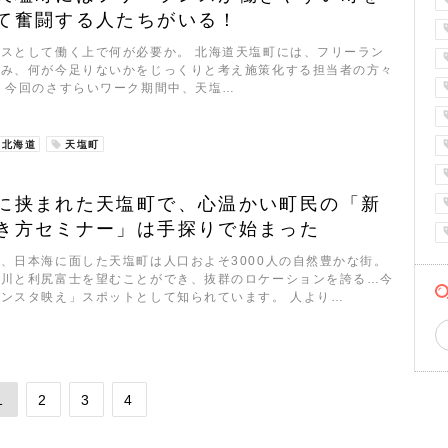
て奮闘する人たちがいる！
スとして働く上で何が必要か。 北海道天塩町には、フリーラン
望み、何が今足りないかをじっくりと考え施策化する担当者の方々
 今回のさすらいワーク期間中、天塩…
北海道
天塩町
に挟まれた天塩町で、心温かい町民の「新
き方セミナー」は手探りで始まった
、日本海に面した天塩町は人口およそ3000人の自然豊かな街。
塩川と利尻富士を望むことができ、抜群のロケーションを誇る…今
ンスタ映え」スポットとして知られています。 人より…
1
2
3
4