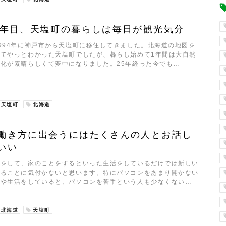
5年目、天塩町の暮らしは毎日が観光気分
994年に神戸市から天塩町に移住してきました。北海道の地図を
してやっとわかった天塩町でしたが、暮らし始めて1年間は大自然
化が素晴らしくて夢中になりました。25年経った今でも…
天塩町
北海道
働き方に出会うにはたくさんの人とお話し
いい
事をして、家のことをするといった生活をしているだけでは新しい
あることに気付かないと思います。特にパソコンをあまり開かない
事や生活をしていると、パソコンを苦手という人も少なくない…
北海道
天塩町