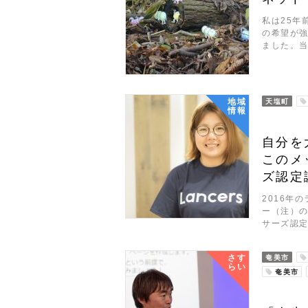
私は25年
の希望が
ました。
地域
天塩町
情報
自分を
このメ
ズ認定
2016年
ー（注）
サーズ認定
さす
奄美市
らい
奄美市