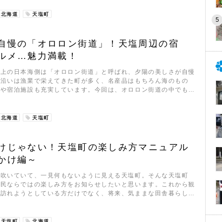
北海道
天塩町
自慢の「オロロン街道」！天塩周辺の宿
ルメ…魅力満載！
左上の日本海側は「オロロン街道」と呼ばれ、夕陽の美しさが自慢
道沿いは漁業で栄えてきた町が多く、名産品はもちろん海のもの
地や宿泊施設も充実しています。今回は、オロロン街道の中でも…
北海道
天塩町
けじゃない！天塩町の楽しみ方マニュアル
かけ編～
が吹いていて、一見何もないように見える天塩町。そんな天塩町
住民ならではの楽しみ方をお知らせしたいと思います。これから観
を訪れようとしている方だけでなく、将来、気ままな田舎暮らし…
天塩町
北海道