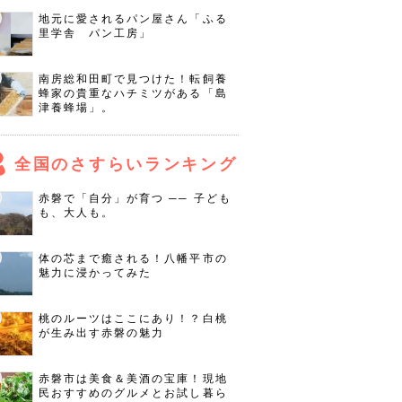
地元に愛されるパン屋さん「ふる
里学舎 パン工房」
南房総和田町で見つけた！転飼養
蜂家の貴重なハチミツがある「島
津養蜂場」。
全国のさすらいランキング
赤磐で「自分」が育つ ── 子ども
も、大人も。
体の芯まで癒される！八幡平市の
魅力に浸かってみた
桃のルーツはここにあり！？白桃
が生み出す赤磐の魅力
赤磐市は美食＆美酒の宝庫！現地
民おすすめのグルメとお試し暮ら