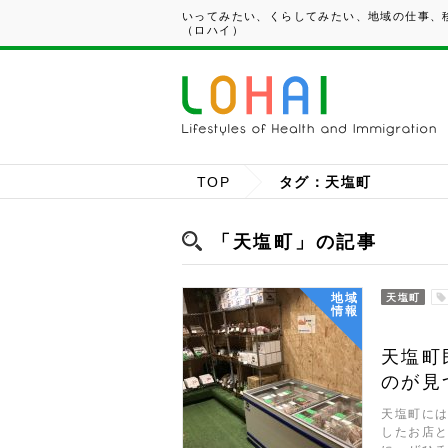
いってみたい、くらしてみたい、地域の仕事、移
（ロハイ）
TOP
タグ：天塩町
「天塩町」の記事
地域
天塩町
情報
天塩町
のが見
天塩町に
したお店