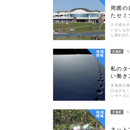
周囲の
たセミ
人の温か
いをしな
ら誘われた
地域
天塩町
情報
私のタ
い働き
北海道の遠
口は少な
ンサーズ
地域
天塩町
情報
ネット