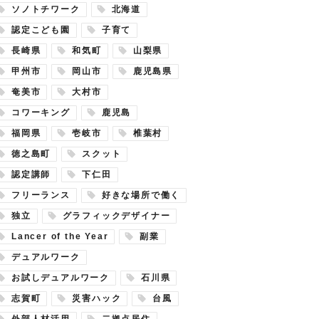
ソノトチワーク
北海道
認定こども園
子育て
長崎県
和気町
山梨県
甲州市
岡山市
鹿児島県
奄美市
大村市
コワーキング
鹿児島
福岡県
壱岐市
椎葉村
徳之島町
スクット
認定講師
下仁田
フリーランス
好きな場所で働く
独立
グラフィックデザイナー
Lancer of the Year
副業
デュアルワーク
お試しデュアルワーク
石川県
志賀町
災害ハック
台風
外部人材活用
二拠点居住