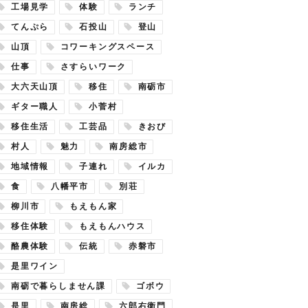
工場見学
体験
ランチ
てんぷら
石投山
登山
山頂
コワーキングスペース
仕事
さすらいワーク
大六天山頂
移住
南砺市
ギター職人
小菅村
移住生活
工芸品
きおび
村人
魅力
南房総市
地域情報
子連れ
イルカ
食
八幡平市
別荘
柳川市
もえもん家
移住体験
もえもんハウス
酪農体験
伝統
赤磐市
是里ワイン
南砺で暮らしません課
ゴボウ
是里
南房総
六郎右衛門