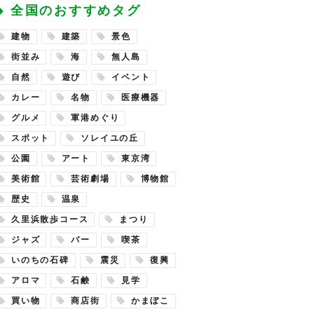
全国のおすすめタグ
建物
建築
景色
街並み
海
無人島
自然
遊び
イベント
カレー
名物
医療機器
グルメ
軍港めぐり
スポット
ソレイユの丘
公園
アート
東京湾
美術館
芸術劇場
博物館
歴史
温泉
久里浜散歩コース
まつり
ジャズ
バー
喫茶
いのちの石碑
震災
復興
アロマ
石鹸
見学
買い物
商店街
かまぼこ