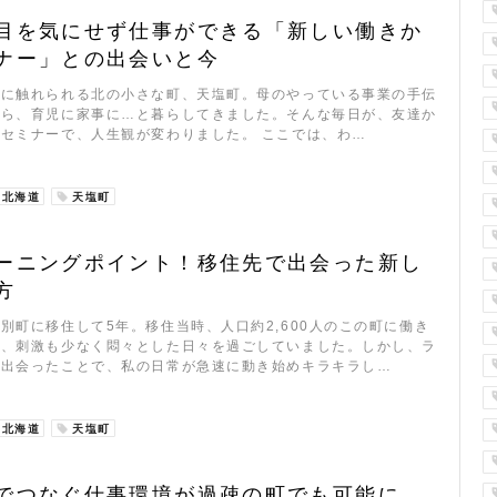
目を気にせず仕事ができる「新しい働きか
ナー」との出会いと今
さに触れられる北の小さな町、天塩町。母のやっている事業の手伝
がら、育児に家事に…と暮らしてきました。そんな毎日が、友達か
セミナーで、人生観が変わりました。 ここでは、わ…
北海道
天塩町
ーニングポイント！移住先で出会った新し
方
別町に移住して5年。移住当時、人口約2,600人のこの町に働き
く、刺激も少なく悶々とした日々を過ごしていました。しかし、ラ
に出会ったことで、私の日常が急速に動き始めキラキラし…
北海道
天塩町
でつなぐ仕事環境が過疎の町でも可能に