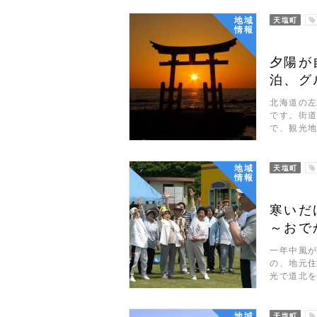
地域
天塩町
情報
夕陽が
泊、グ
北海道の
です。街
で、観光
地域
天塩町
情報
寒いだ
～おで
一年中風
の、地元
光で道北
地域
天塩町