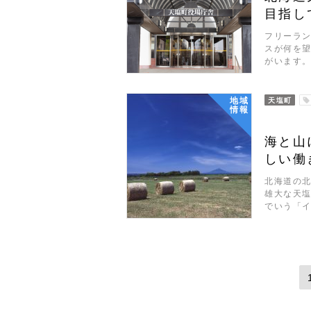
目指し
フリーラン
スが何を
がいます。
地域
天塩町
情報
海と山
しい働
北海道の北
雄大な天
でいう「イ