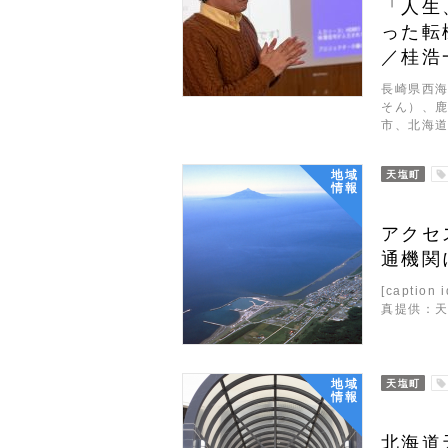
「人生
った転
／桂浩
長崎県西
そん）、
市、北海
地域
天塩町
情報
アクセ
通機関
[caption 
真提供：天塩
地域
天塩町
情報
北海道