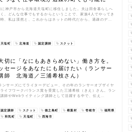
前に神戸市から北海道天塩町に移住しました。夫は田舎暮らしへ
強く、どんな仕事でもするからということで、家族4人でやってき
当時、私は漠然と、これからはネットの時代だから、過疎のデ…
天塩町
北海道
認定講師
スクット
大切に「なにもあきらめない」働き方を。
ッセージをあなたにも届けたい（ランサー
講師 北海道／三浦希枝さん）
のランサーズにてライターデビュー、その年のランサーオブザイヤ
のライフワークバランス賞を受賞した三浦希枝（きえ）さん。ラン
講師やWebライティング講師として活躍する中で、伝え…
認定講師
スクット
徳之島町
椎葉村
壱岐市
福岡県
和気町
天塩町
西海市