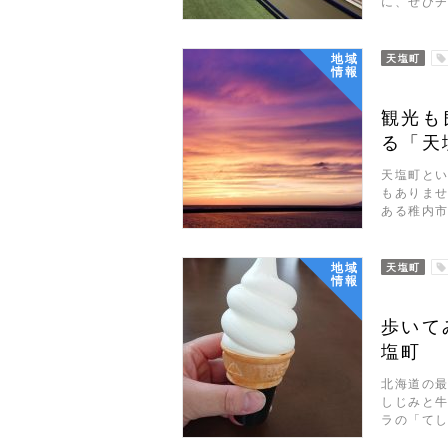
に、ぜひ
地域
天塩町
情報
観光も
る「天
天塩町とい
もありませ
ある稚内市
地域
天塩町
情報
歩いて
塩町
北海道の最
しじみと
ラの「て