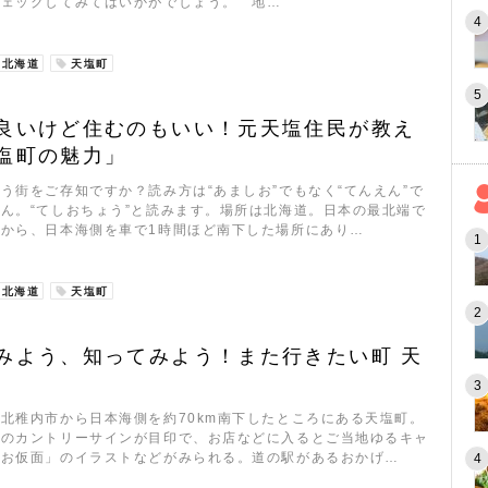
チェックしてみてはいかがでしょう。 地…
北海道
天塩町
良いけど住むのもいい！元天塩住民が教え
塩町の魅力」
う街をご存知ですか？読み方は“あましお”でもなく“てんえん”で
ん。“てしおちょう”と読みます。場所は北海道。日本の最北端で
から、日本海側を車で1時間ほど南下した場所にあり…
北海道
天塩町
みよう、知ってみよう！また行きたい町 天
北稚内市から日本海側を約70km南下したところにある天塩町。
牛のカントリーサインが目印で、お店などに入るとご当地ゆるキャ
しお仮面」のイラストなどがみられる。道の駅があるおかげ…