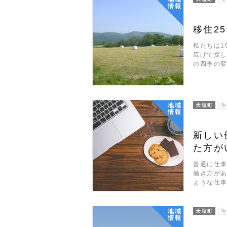
情報
移住2
私たちは1
広げて探
の四季の変
地域
天塩町
情報
新しい
た方が
普通に仕
働き方が
ような仕
地域
天塩町
情報