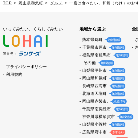
TOP
岡山県和気町
グルメ
一度は食べたい、和気（わけ）のお
いってみたい、くらしてみたい
地域から選ぶ
全
熊本県錦町
地域情報
千葉県市原市
地域情報
運営元：
福島県南相馬市
地域情報
その他
地域情報
プライバシーポリシー
山梨県甲州市
地域情報
利用規約
岡山県和気町
地域情報
長崎県西海市
地域情報
北海道天塩町
地域情報
岡山県赤磐市.
地域情報
千葉県南房総市
地域情報
神奈川県横須賀市
地域情報
山梨県小菅村
地域情報
広島県府中市
さすらい