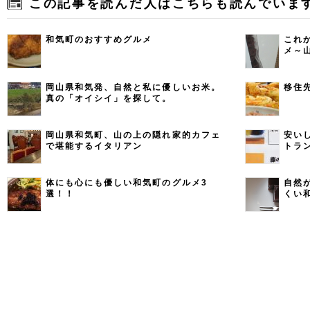
この記事を読んだ人はこちらも読んでいま
和気町のおすすめグルメ
これ
メ～
岡山県和気発、自然と私に優しいお米。
移住
真の「オイシイ」を探して。
岡山県和気町、山の上の隠れ家的カフェ
安い
で堪能するイタリアン
トラ
体にも心にも優しい和気町のグルメ3
自然
選！！
くい