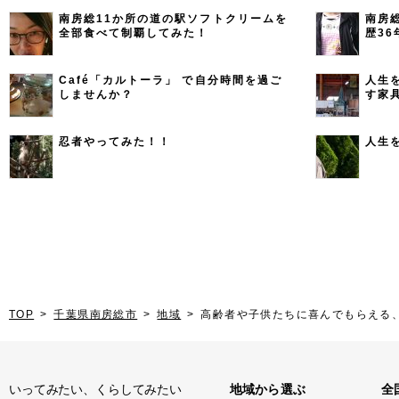
南房総11か所の道の駅ソフトクリームを
南房
全部食べて制覇してみた！
歴3
Café「カルトーラ」 で自分時間を過ご
人生
しませんか？
す家具
忍者やってみた！！
人生
TOP
千葉県南房総市
地域
高齢者や子供たちに喜んでもらえる
いってみたい、くらしてみたい
地域から選ぶ
全