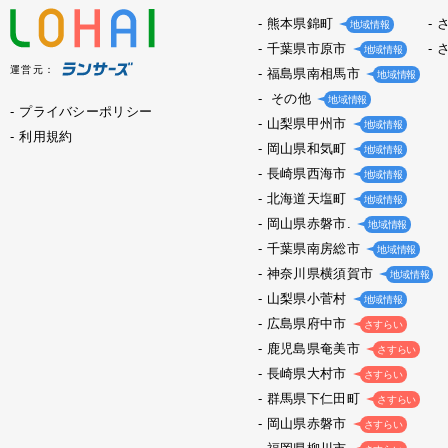
熊本県錦町
地域情報
千葉県市原市
地域情報
運営元：
福島県南相馬市
地域情報
その他
地域情報
プライバシーポリシー
山梨県甲州市
地域情報
利用規約
岡山県和気町
地域情報
長崎県西海市
地域情報
北海道天塩町
地域情報
岡山県赤磐市.
地域情報
千葉県南房総市
地域情報
神奈川県横須賀市
地域情報
山梨県小菅村
地域情報
広島県府中市
さすらい
鹿児島県奄美市
さすらい
長崎県大村市
さすらい
群馬県下仁田町
さすらい
岡山県赤磐市
さすらい