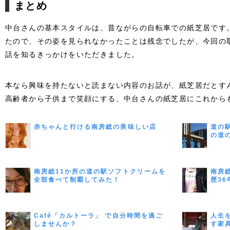
まとめ
中台さんの基本スタイルは、昔ながらの自転車での紙芝居です
たので、その姿を見られなかったことは残念でしたが、今回の
話を知るきっかけをいただきました。
本なら興味を持たないと読まない内容のお話が、紙芝居だとす
高齢者から子供まで笑顔にする、中台さんの紙芝居にこれから
赤ちゃんと行ける南房総の美味しい店
道の
の道
南房総11か所の道の駅ソフトクリームを
南房
全部食べて制覇してみた！
歴3
Café「カルトーラ」 で自分時間を過ご
人生
しませんか？
す家具