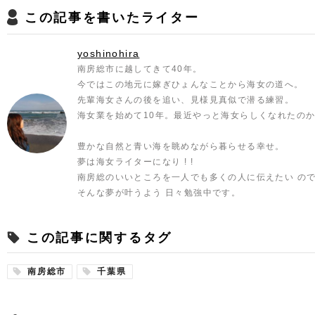
この記事を書いたライター
yoshinohira
南房総市に越してきて40年。
今ではこの地元に嫁ぎひょんなことから海女の道へ。
先輩海女さんの後を追い、見様見真似で潜る練習。
海女業を始めて10年。最近やっと海女らしくなれたのか
豊かな自然と青い海を眺めながら暮らせる幸せ。
夢は海女ライターになり ! !
南房総のいいところを一人でも多くの人に伝えたい の
そんな夢が叶うよう 日々勉強中です。
この記事に関するタグ
南房総市
千葉県