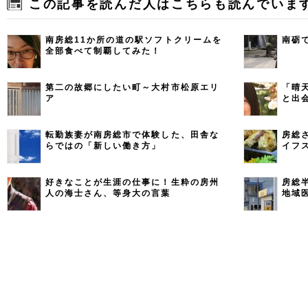
この記事を読んだ人はこちらも読んでいま
南房総11か所の道の駅ソフトクリームを
南砺
全部食べて制覇してみた！
第二の故郷にしたい町～大村市松原エリ
「晴
ア
と出
う 
ー 
転勤族妻が南房総市で体験した、田舎な
房総
らではの「新しい働き方」
イフ
好きなことが生涯の仕事に！生粋の房州
房総
人の海士さん、等身大の言葉
地域