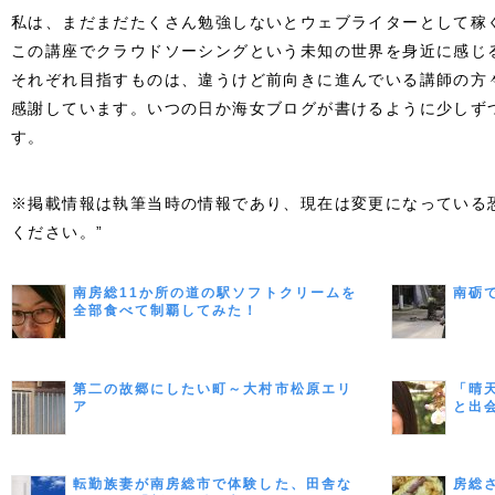
私は、まだまだたくさん勉強しないとウェブライターとして稼
この講座でクラウドソーシングという未知の世界を身近に感じ
それぞれ目指すものは、違うけど前向きに進んでいる講師の方
感謝しています。いつの日か海女ブログが書けるように少しず
す。
※掲載情報は執筆当時の情報であり、現在は変更になっている
ください。”
南房総11か所の道の駅ソフトクリームを
南砺
全部食べて制覇してみた！
第二の故郷にしたい町～大村市松原エリ
「晴
ア
と出
う 
ー 
転勤族妻が南房総市で体験した、田舎な
房総