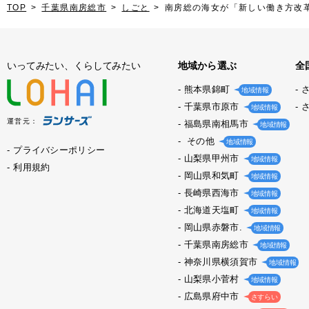
TOP
千葉県南房総市
しごと
南房総の海女が「新しい働き方改
いってみたい、くらしてみたい
地域から選ぶ
全
熊本県錦町
地域情報
千葉県市原市
地域情報
運営元：
福島県南相馬市
地域情報
その他
地域情報
プライバシーポリシー
山梨県甲州市
地域情報
利用規約
岡山県和気町
地域情報
長崎県西海市
地域情報
北海道天塩町
地域情報
岡山県赤磐市.
地域情報
千葉県南房総市
地域情報
神奈川県横須賀市
地域情報
山梨県小菅村
地域情報
広島県府中市
さすらい