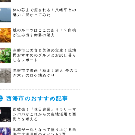
体の芯まで癒される！八幡平市の
魅力に浸かってみた
桃のルーツはここにあり！？白桃
が生み出す赤磐の魅力
赤磐市は美食＆美酒の宝庫！現地
民おすすめのグルメとお試し暮ら
しをレポート
赤磐市で映画『種まく旅人 夢のつ
ぎ木』のロケ地めぐり
西海市のおすすめ記事
西彼発！『休日農業』サラリーマ
ンパパがこれからの農地活用と西
海市を考える
地域が一丸となって盛り上げる西
海市大瀬戸町のイベント3選