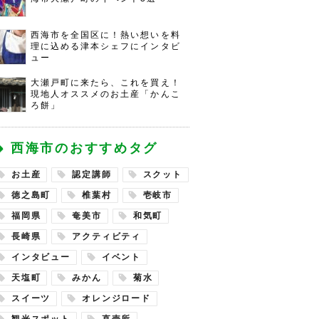
西海市を全国区に！熱い想いを料
理に込める津本シェフにインタビ
ュー
大瀬戸町に来たら、これを買え！
現地人オススメのお土産「かんこ
ろ餅」
西海市のおすすめタグ
お土産
認定講師
スクット
徳之島町
椎葉村
壱岐市
福岡県
奄美市
和気町
長崎県
アクティビティ
インタビュー
イベント
天塩町
みかん
菊水
スイーツ
オレンジロード
観光スポット
直売所