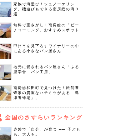
家族で海遊び！シュノーケリン
グ、磯遊びもできる南房総の海３
選
無料で宝さがし！南房総の「ビー
チコーミング」おすすめスポット
甲州市を見下ろすワイナリーの中
にある小さなパン屋さん
地元に愛されるパン屋さん「ふる
里学舎 パン工房」
南房総和田町で見つけた！転飼養
蜂家の貴重なハチミツがある「島
津養蜂場」。
全国のさすらいランキング
赤磐で「自分」が育つ ── 子ども
も、大人も。