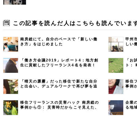
この記事を読んだ人はこちらも読んでいま
南房総にて。自分のペースで「新しい働
甲州
き方」をはじめました
しい
「働き方会議2019」レポート4：地方創
「お
生に貢献したフリーランス4名を発表！
ト：
にチ
ナー
ん）
「晴天の霹靂」だった移住で新たな自分
移住
と出会い、デュアルワークで再び夢を追
事例
う （スイーツコンサルタント・ライタ
害 
ー 赤川 美幸さん／千葉県南房総市）
ーラ
移住フリーランスの災害ハック 南房総の
企業
事例から①： 災害時だからこそ見えた、
る地
つながりの大切さ ＜フリーランス座談会
後編＞