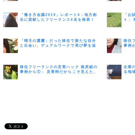
「働き方会議2019」レポート4：地方創
「お
生に貢献したフリーランス4名を発表！
ト：
にチ
ナー
ん）
「晴天の霹靂」だった移住で新たな自分
移住
と出会い、デュアルワークで再び夢を追
事例
う （スイーツコンサルタント・ライタ
害 
ー 赤川 美幸さん／千葉県南房総市）
ーラ
移住フリーランスの災害ハック 南房総の
企業
事例から①： 災害時だからこそ見えた、
る地
つながりの大切さ ＜フリーランス座談会
後編＞