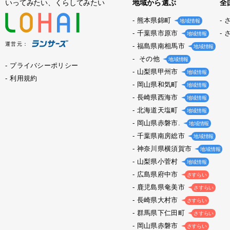
いってみたい、くらしてみたい
地域から選ぶ
全
熊本県錦町
地域情報
千葉県市原市
地域情報
運営元：
福島県南相馬市
地域情報
その他
地域情報
プライバシーポリシー
山梨県甲州市
地域情報
利用規約
岡山県和気町
地域情報
長崎県西海市
地域情報
北海道天塩町
地域情報
岡山県赤磐市.
地域情報
千葉県南房総市
地域情報
神奈川県横須賀市
地域情報
山梨県小菅村
地域情報
広島県府中市
さすらい
鹿児島県奄美市
さすらい
長崎県大村市
さすらい
群馬県下仁田町
さすらい
岡山県赤磐市
さすらい