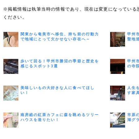
※掲載情報は執筆当時の情報であり、現在は変更になっている
ください。
関東から奄美市へ移住、持ち前の行動力
甲州
で地域にとって欠かせない存在へ～
聖地
KIKURAさん～
歩いて回る！甲州市勝沼の季節と歴史を
甲州
感じるスポット3選
の寺
美味しいもの大好きな人に食べてほし
人生
い！
す家具
南房総の紅茶カフェに森を眺めるツリー
市原
ハウスを造りたい！
湖グ