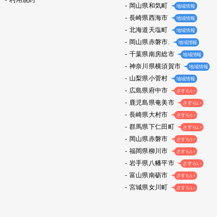
岡山県和気町
地域情報
長崎県西海市
地域情報
北海道天塩町
地域情報
岡山県赤磐市.
地域情報
千葉県南房総市
地域情報
神奈川県横須賀市
地域情報
山梨県小菅村
地域情報
広島県府中市
さすらい
鹿児島県奄美市
さすらい
長崎県大村市
さすらい
群馬県下仁田町
さすらい
岡山県赤磐市
さすらい
福岡県柳川市
さすらい
岩手県八幡平市
さすらい
富山県南砺市
さすらい
宮城県女川町
さすらい