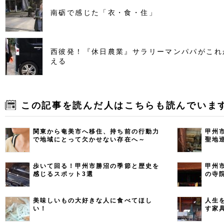
南砺で感じた「衣・食・住」
西彼発！『休日農業』サラリーマンパパがこれ
える
この記事を読んだ人はこちらも読んでいま
関東から奄美市へ移住、持ち前の行動力
甲州
で地域にとって欠かせない存在へ～
聖地
KIKURAさん～
歩いて回る！甲州市勝沼の季節と歴史を
甲州
感じるスポット3選
の寺
美味しいもの大好きな人に食べてほし
人生
い！
す家具