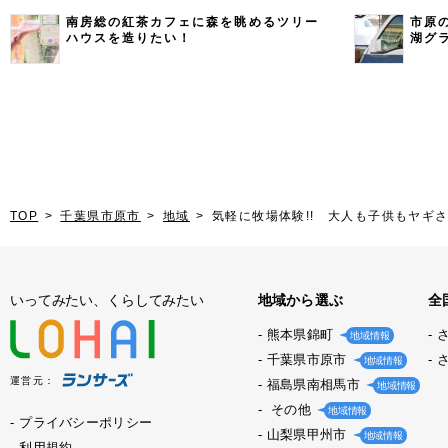
南房総の紅茶カフェに森を眺めるツリー
市原
ハウスを造りたい！
湖グ
TOP
千葉県市原市
地域
気軽に牧場体験!! 大人も子供もヤギ
いってみたい、くらしてみたい
地域から選ぶ
全
熊本県錦町
地域情報
千葉県市原市
地域情報
運営元：
福島県南相馬市
地域情報
その他
地域情報
プライバシーポリシー
山梨県甲州市
地域情報
利用規約