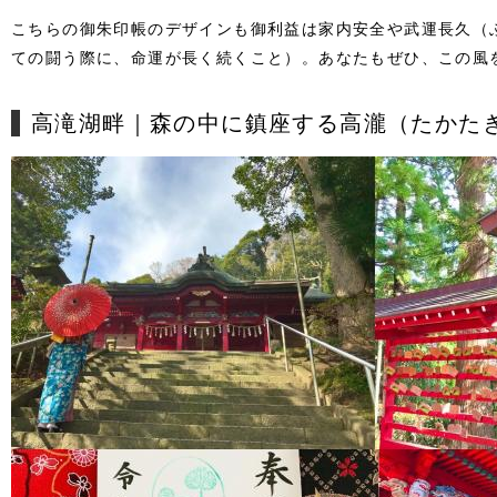
こちらの御朱印帳のデザインも
御利益は家内安全や武運長久（
ての闘う際に、命運が長く続くこと）。
あなたもぜひ、この風
高滝湖畔｜森の中に鎮座する高瀧（たかた