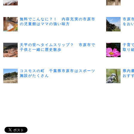
無料でこんなに？！ 内容充実の市原市
市原
の児童館はママの強い味方
をお
天平の世へタイムスリップ？ 市原市で
子育
子供と一緒に歴史散歩
取り
コスモスの町 千葉県市原市はスポーツ
県内
施設がたくさん
おす