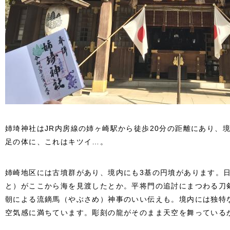
姉埼神社はJR内房線の姉ヶ崎駅から徒歩20分の距離にあり、境
足の体に、これはキツイ…。
姉崎地区には古墳群があり、境内にも3基の円墳があります。
と）がここから海を見渡したとか。
平将門の追討にまつわる刀
朝による流鏑馬（やぶさめ）神事のいい伝えも。
境内には独特
空気感に満ちています。
彫刻の龍がそのまま天空を舞っている