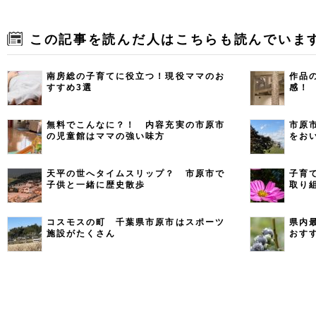
この記事を読んだ人はこちらも読んでいま
南房総の子育てに役立つ！現役ママのお
作品
すすめ3選
感！
無料でこんなに？！ 内容充実の市原市
市原
の児童館はママの強い味方
をお
天平の世へタイムスリップ？ 市原市で
子育
子供と一緒に歴史散歩
取り
コスモスの町 千葉県市原市はスポーツ
県内
施設がたくさん
おす