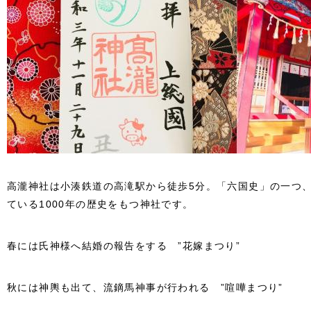
高瀧神社は小湊鉄道の高滝駅から徒歩5分。
「六国史」の一つ
ている1000年の歴史をもつ神社です。
春には氏神様へ結婚の報告をする ”花嫁まつり”
秋には神輿も出て、流鏑馬神事が行われる ”喧嘩まつり”