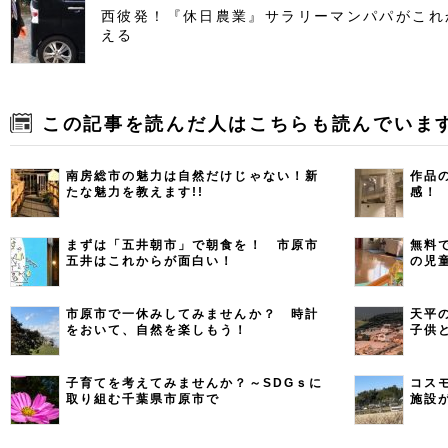
西彼発！『休日農業』サラリーマンパパがこれ
える
この記事を読んだ人はこちらも読んでいま
南房総市の魅力は自然だけじゃない！新
作品
たな魅力を教えます!!
感！
まずは「五井朝市」で朝食を！ 市原市
無料
五井はこれからが面白い！
の児
市原市で一休みしてみませんか？ 時計
天平
をおいて、自然を楽しもう！
子供
子育てを考えてみませんか？～SDGｓに
コス
取り組む千葉県市原市で
施設