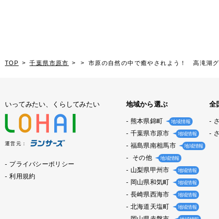
TOP
千葉県市原市
市原の自然の中で癒やされよう！ 高滝湖
いってみたい、くらしてみたい
地域から選ぶ
全
熊本県錦町
地域情報
千葉県市原市
地域情報
運営元：
福島県南相馬市
地域情報
その他
地域情報
プライバシーポリシー
山梨県甲州市
地域情報
利用規約
岡山県和気町
地域情報
長崎県西海市
地域情報
北海道天塩町
地域情報
岡山県赤磐市.