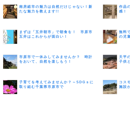
南房総市の魅力は自然だけじゃない！新
作品
たな魅力を教えます!!
感！
まずは「五井朝市」で朝食を！ 市原市
無料
五井はこれからが面白い！
の児
市原市で一休みしてみませんか？ 時計
天平
をおいて、自然を楽しもう！
子供
子育てを考えてみませんか？～SDGｓに
コス
取り組む千葉県市原市で
施設