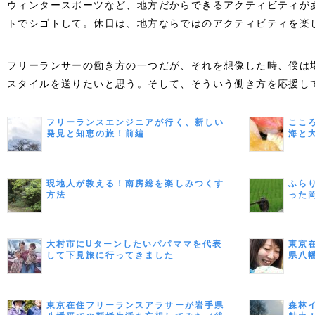
ウィンタースポーツなど、地方だからできるアクティビティが
トでシゴトして。休日は、地方ならではのアクティビティを楽
フリーランサーの働き方の一つだが、それを想像した時、僕は
スタイルを送りたいと思う。そして、そういう働き方を応援し
フリーランスエンジニアが行く、新しい
ここ
発見と知恵の旅！前編
海と
現地人が教える！南房総を楽しみつくす
ふら
方法
った
大村市にUターンしたいパパママを代表
東京
して下見旅に行ってきました
県八
（前
東京在住フリーランスアラサーが岩手県
森林