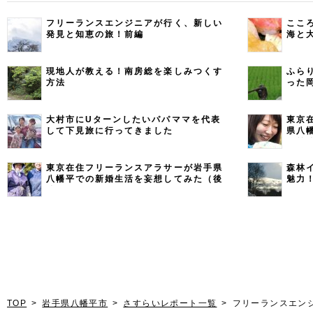
フリーランスエンジニアが行く、新しい
ここ
発見と知恵の旅！前編
海と
現地人が教える！南房総を楽しみつくす
ふら
方法
った
大村市にUターンしたいパパママを代表
東京
して下見旅に行ってきました
県八
（前
東京在住フリーランスアラサーが岩手県
森林
八幡平での新婚生活を妄想してみた（後
魅力
編）
TOP
岩手県八幡平市
さすらいレポート一覧
フリーランスエン