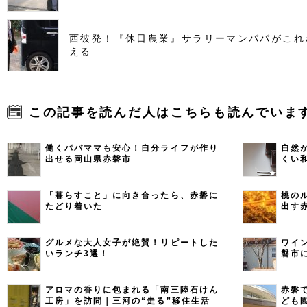
西彼発！『休日農業』サラリーマンパパがこれ
える
この記事を読んだ人はこちらも読んでいま
働くパパママも安心！自分ライフが作り
自然
出せる岡山県赤磐市
くい
「暮らすこと」に向き合ったら、赤磐に
桃の
たどり着いた
出す
グルメな大人女子が絶賛！リピートした
ワイ
いランチ3選！
磐市
アロマの香りに包まれる「南三陸石けん
赤磐
工房」を訪問｜三河の“走る”移住生活
ども