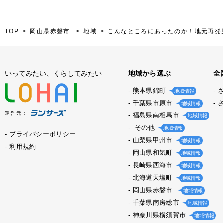
TOP
岡山県赤磐市.
地域
こんなところにあったのか！地元再発
いってみたい、くらしてみたい
地域から選ぶ
全
熊本県錦町
地域情報
千葉県市原市
地域情報
運営元：
福島県南相馬市
地域情報
その他
地域情報
プライバシーポリシー
山梨県甲州市
地域情報
利用規約
岡山県和気町
地域情報
長崎県西海市
地域情報
北海道天塩町
地域情報
岡山県赤磐市.
地域情報
千葉県南房総市
地域情報
神奈川県横須賀市
地域情報