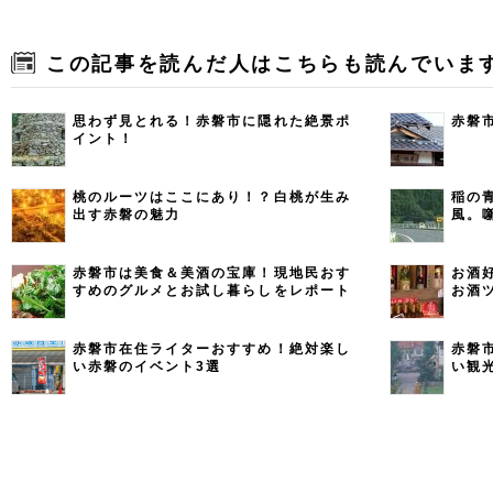
この記事を読んだ人はこちらも読んでいま
思わず見とれる！赤磐市に隠れた絶景ポ
赤磐
イント！
桃のルーツはここにあり！？白桃が生み
稲の
出す赤磐の魅力
風。
赤磐市は美食＆美酒の宝庫！現地民おす
お酒
すめのグルメとお試し暮らしをレポート
お酒
赤磐市在住ライターおすすめ！絶対楽し
赤磐
い赤磐のイベント3選
い観