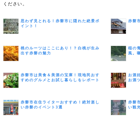
ください。
思わず見とれる！赤磐市に隠れた絶景ポ
赤磐
イント！
桃のルーツはここにあり！？白桃が生み
稲の
出す赤磐の魅力
風。
赤磐市は美食＆美酒の宝庫！現地民おす
お酒
すめのグルメとお試し暮らしをレポート
お酒
赤磐市在住ライターおすすめ！絶対楽し
赤磐
い赤磐のイベント3選
い観