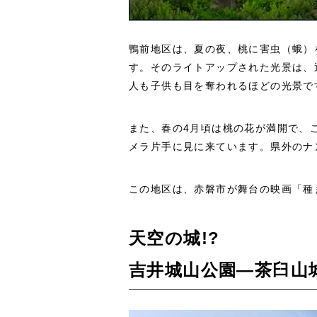
鴨前地区は、夏の夜、桃に害虫（蛾）
す。そのライトアップされた光景は、
人も子供も目を奪われるほどの光景で
また、春の4月頃は桃の花が満開で、
メラ片手に見に来ています。県外のナ
この地区は、赤磐市が舞台の映画「種
天空の城!?
吉井城山公園―茶臼山