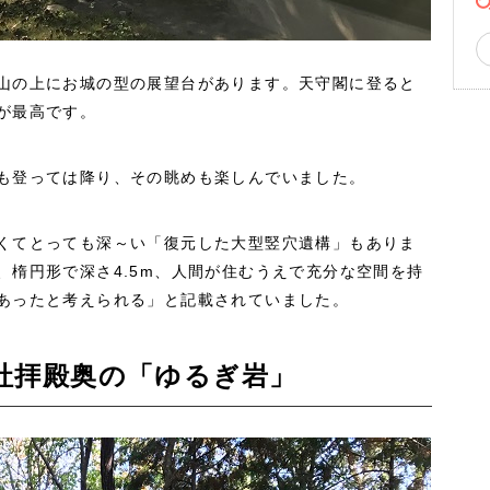
山の上にお城の型の展望台があります。天守閣に登ると
が最高です。
も登っては降り、その眺めも楽しんでいました。
くてとっても深～い「復元した大型竪穴遺構」もありま
、楕円形で深さ4.5m、人間が住むうえで充分な空間を持
あったと考えられる」と記載されていました。
社拝殿奥の「ゆるぎ岩」