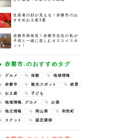
生産者の顔が見える！赤磐市のお
すすめお土産3選
赤磐市再発見！赤磐市在住の私が
子供と一緒に楽しむオススメスポ
ット！
赤磐市.のおすすめタグ
グルメ
体験
地域情報
赤磐市
観光スポット
絶景
お土産
子ども
地域情報. グルメ
お酒
地元情報
岡山県
和気町
スクット
認定講師