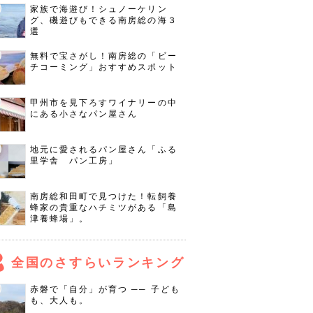
家族で海遊び！シュノーケリン
グ、磯遊びもできる南房総の海３
選
無料で宝さがし！南房総の「ビー
チコーミング」おすすめスポット
甲州市を見下ろすワイナリーの中
にある小さなパン屋さん
地元に愛されるパン屋さん「ふる
里学舎 パン工房」
南房総和田町で見つけた！転飼養
蜂家の貴重なハチミツがある「島
津養蜂場」。
全国のさすらいランキング
赤磐で「自分」が育つ ── 子ども
も、大人も。