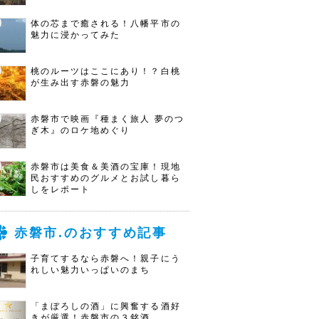
体の芯まで癒される！八幡平市の
魅力に浸かってみた
桃のルーツはここにあり！？白桃
が生み出す赤磐の魅力
赤磐市で映画『種まく旅人 夢のつ
ぎ木』のロケ地めぐり
赤磐市は美食＆美酒の宝庫！現地
民おすすめのグルメとお試し暮ら
しをレポート
赤磐市.のおすすめ記事
子育てするなら赤磐へ！親子にう
れしい魅力いっぱいのまち
「まぼろしの酒」に興奮する酒好
きが厳選！赤磐市の３銘酒