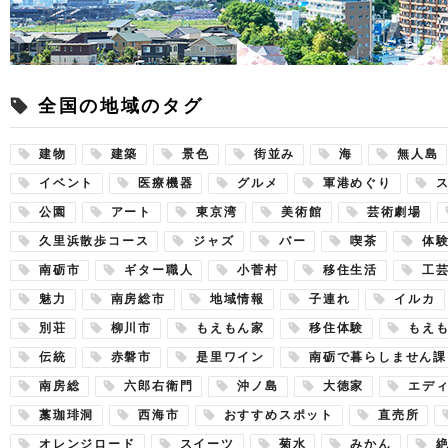
全国の地域のタグ
建物
建築
景色
街並み
海
無人島
イベント
医療機器
グルメ
軍港めぐり
公園
アート
東京湾
美術館
芸術劇場
久里浜散歩コース
ジャズ
バー
喫茶
体
南砺市
ギター職人
小菅村
移住生活
工
魅力
南房総市
地域情報
子連れ
イルカ
別荘
柳川市
もえもん家
移住体験
もえ
伝統
赤磐市
是里ワイン
南砺で暮らしません課
南房総
六郎右衛門
沖ノ島
大徳家
エデ
藁珈琲洞
西海市
おすすめスポット
直売所
オレンジロード
スイーツ
菊水
みかん