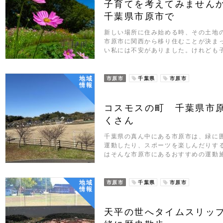
子育てを考えてみませんか
千葉県市原市で
新しい場所に住み始める時、その土地
市原市に関西から移り住むことが決ま
い私には不安がありました。けれども
地域
市原市
千葉県
市原市
情報
コスモスの町 千葉県市
くさん
千葉県の真ん中にある市原市は、緑に
運動したり、スポーツを楽しんだりす
はそんな市原市にあるおすすめの運動
地域
市原市
千葉県
市原市
情報
天平の世へタイムスリッ