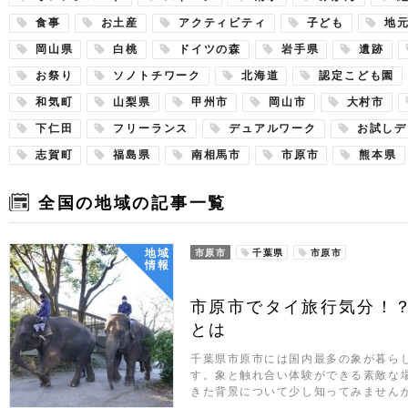
食事
お土産
アクティビティ
子ども
地
岡山県
白桃
ドイツの森
岩手県
遺跡
お祭り
ソノトチワーク
北海道
認定こども園
和気町
山梨県
甲州市
岡山市
大村市
下仁田
フリーランス
デュアルワーク
お試しデ
志賀町
福島県
南相馬市
市原市
熊本県
全国の地域の記事一覧
地域
市原市
千葉県
市原市
情報
市原市でタイ旅行気分！
とは
千葉県市原市には国内最多の象が暮ら
す。象と触れ合い体験ができる素敵な
きた背景について少し知ってみません