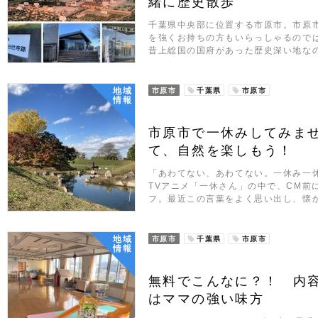
緒に歴史散歩
千葉県中央部に位置する市原市。市原
を強くお持ちの方もいらっしゃるので
昔上総国の国府があった歴史深い地な
地域
市原市
千葉県
市原市
情報
市原市で一休みしてみま
て、自然を楽しもう！
「あわてない、あわてない。一休み一
TVアニメ「一休さん」の中で、CM前
フ。最近この言葉をよく思い出し、懐
地域
市原市
千葉県
市原市
情報
無料でこんなに？！ 内
はママの強い味方