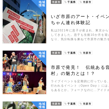
地域
市原市
千葉県
市原市
情報
いざ市原のアート・イベ
ちゃん連れ体験記
私は2021年に息子が産まれ、東京か
してきました。息子も生後10か月を迎
なり、気分転換を兼ねて市原市の魅力
地域
市原市
千葉県
市原市
情報
市原で発見！ 伝統ある
村」の魅力とは！？
ライブイベントを定期的に行っている
行われるイベント（Open Day ）
もあるとか。フォークなのに…アイド
地域
市原市
千葉県
市原市
情報