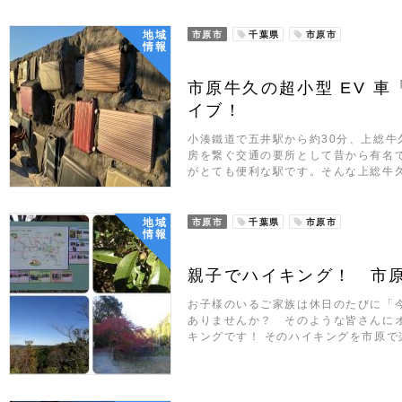
地域
市原市
千葉県
市原市
情報
市原牛久の超小型 EV 車
イブ！
小湊鐵道で五井駅から約30分、上総牛
房を繋ぐ交通の要所として昔から有名
がとても便利な駅です。そんな上総牛久
地域
市原市
千葉県
市原市
情報
親子でハイキング！ 市
お子様のいるご家族は休日のたびに「
ありませんか？ そのような皆さんに
キングです！ そのハイキングを市原で