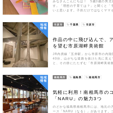
みなさんこんにちは！ 5歳3歳の男児2人
す。「理想の子育ては？」と聞くと「
いと思います。子供だけではなくママ
地域
市原市
千葉県
市原市
情報
作品の中に飛び込んで、
を望む市原湖畔美術館
JR内房線「五井駅」から市原市の内
40分。山がちな道路を抜けた先に見え
と、その傍にたたずむ「市原湖畔美術
地域
南相馬市
福島県
南相馬市
情報
気軽に利用！南相馬市の
「NARU」の魅力3つ
のどかな福島県南相馬市には、地元の
ース「NARU（なる）」があります。