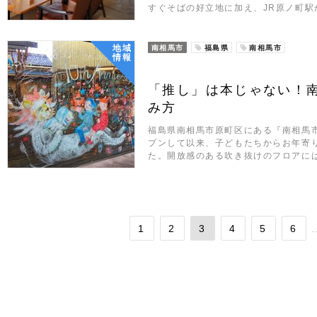
すぐそばの好立地に加え、JR原ノ町駅
地域
南相馬市
福島県
南相馬市
情報
「推し」は本じゃない！
み方
福島県南相馬市原町区にある『南相馬市
プンして以来、子どもたちからお年寄
た。開放感のある吹き抜けのフロアに
1
2
3
4
5
6