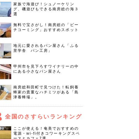
家族で海遊び！シュノーケリン
グ、磯遊びもできる南房総の海３
選
無料で宝さがし！南房総の「ビー
チコーミング」おすすめスポット
地元に愛されるパン屋さん「ふる
里学舎 パン工房」
甲州市を見下ろすワイナリーの中
にある小さなパン屋さん
南房総和田町で見つけた！転飼養
蜂家の貴重なハチミツがある「島
津養蜂場」。
全国のさすらいランキング
ここが使える！奄美でおすすめの
電源・wi-fi付きコワーキングスペ
ースとカフェ7選