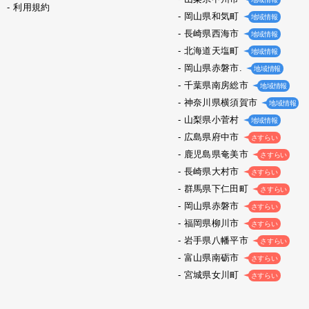
利用規約
岡山県和気町
地域情報
長崎県西海市
地域情報
北海道天塩町
地域情報
岡山県赤磐市.
地域情報
千葉県南房総市
地域情報
神奈川県横須賀市
地域情報
山梨県小菅村
地域情報
広島県府中市
さすらい
鹿児島県奄美市
さすらい
長崎県大村市
さすらい
群馬県下仁田町
さすらい
岡山県赤磐市
さすらい
福岡県柳川市
さすらい
岩手県八幡平市
さすらい
富山県南砺市
さすらい
宮城県女川町
さすらい