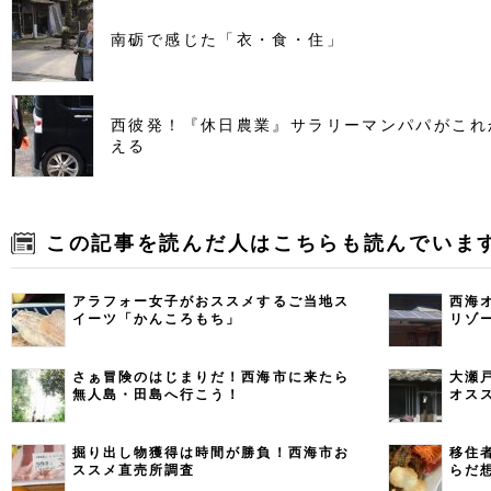
南砺で感じた「衣・食・住」
西彼発！『休日農業』サラリーマンパパがこれ
える
この記事を読んだ人はこちらも読んでいま
アラフォー女子がおススメするご当地ス
西海
イーツ「かんころもち」
リゾ
さぁ冒険のはじまりだ！西海市に来たら
大瀬
無人島・田島へ行こう！
オス
掘り出し物獲得は時間が勝負！西海市お
移住
ススメ直売所調査
らだ