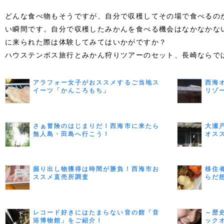
どんな食べ物もそうですが、自分で収穫してその場で食べるの
い瞬間です。自分で収穫したみかんを食べる機会はなかなかな
に来られた際は体験してみてはいかがですか？
ハウステンボス旅行とみかん狩りツアーのセット、長崎ならで
アラフォー女子がおススメするご当地ス
西海
イーツ「かんころもち」
リゾ
さぁ冒険のはじまりだ！西海市に来たら
大瀬
無人島・田島へ行こう！
オス
掘り出し物獲得は時間が勝負！西海市お
移住
ススメ直売所調査
らだ
レコード好きにはたまらない音の館「音
～歴
浴博物館」をご紹介！
ック