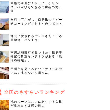
家族で海遊び！シュノーケリン
グ、磯遊びもできる南房総の海３
選
無料で宝さがし！南房総の「ビー
チコーミング」おすすめスポット
地元に愛されるパン屋さん「ふる
里学舎 パン工房」
南房総和田町で見つけた！転飼養
蜂家の貴重なハチミツがある「島
津養蜂場」。
甲州市を見下ろすワイナリーの中
にある小さなパン屋さん
全国のさすらいランキング
桃のルーツはここにあり！？白桃
が生み出す赤磐の魅力