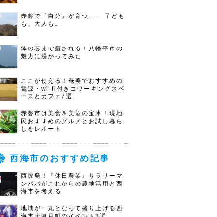
赤磐で「自分」が育つ ── 子ども
も、大人も。
体の芯まで癒される！八幡平市の
魅力に浸かってみた
ここが使える！奄美でおすすめの
電源・wi-fi付きコワーキングスペ
ースとカフェ7選
赤磐市は美食＆美酒の宝庫！現地
民おすすめのグルメとお試し暮ら
しをレポート
西海市のおすすめ記事
西彼発！『休日農業』サラリーマ
ンパパがこれからの農地活用と西
海市を考える
地域が一丸となって盛り上げる西
海市大瀬戸町のイベント3選