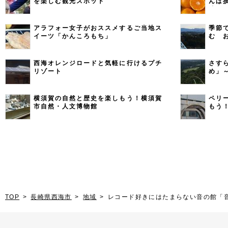
を楽しむ観光スポット
んば
味わ
アラフォー女子がおススメするご当地ス
季節
イーツ「かんころもち」
む 
西海オレンジロードと気軽に行けるプチ
さす
リゾート
め」
横須賀の自然と歴史を楽しもう！横須賀
ペリ
市自然・人文博物館
もう
TOP
長崎県西海市
地域
レコード好きにはたまらない音の館「