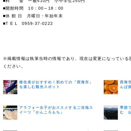
■料 金 一般510円 小中学生250円
■開館時間 10：00～18：00
■休 館 日 月曜日・年始年末
■T E L 0959-37-0222
※掲載情報は執筆当時の情報であり、現在は変更になっている
ください。
移住者がおすすめ！初めての「西海市」
西海
を楽しむ観光スポット
んば
味わ
アラフォー女子がおススメするご当地ス
季節
イーツ「かんころもち」
む 