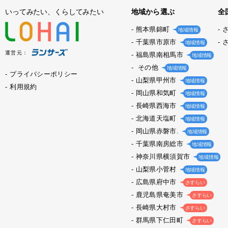
いってみたい、くらしてみたい
地域から選ぶ
全
熊本県錦町
地域情報
千葉県市原市
地域情報
運営元：
福島県南相馬市
地域情報
その他
地域情報
プライバシーポリシー
山梨県甲州市
地域情報
利用規約
岡山県和気町
地域情報
長崎県西海市
地域情報
北海道天塩町
地域情報
岡山県赤磐市.
地域情報
千葉県南房総市
地域情報
神奈川県横須賀市
地域情報
山梨県小菅村
地域情報
広島県府中市
さすらい
鹿児島県奄美市
さすらい
長崎県大村市
さすらい
群馬県下仁田町
さすらい